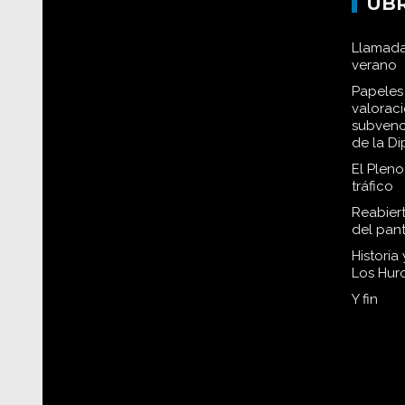
UB
Llamada
verano
Papeles 
valorac
subvenc
de la D
El Plen
tráfico
Reabiert
del pan
Historia
Los Hur
Y fin