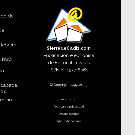
lado de
de
 febrero
SierradeCadiz.com
s
Publicación electrónica
 libro
de
Editorial Tréveris
ISSN
nº 1577-8061
ra
© Copyright 1999-2025
acabada,
rez
dencio
Aviso legal
Política de privacidad
Uso de cookies
Ajuste de cookies