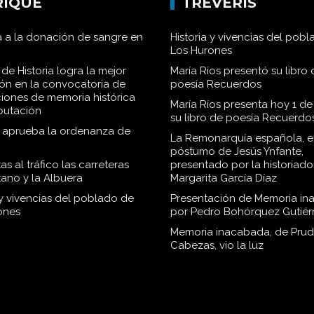
RIQUE
TRÉVERIS
 a la donación de sangre en
Historia y vivencias del pob
Los Hurones
de Historia logra la mejor
María Ríos presentó su libro 
ión en la convocatoria de
poesía Recuerdos
iones de memoria histórica
María Ríos presenta hoy 1 de
iputación
su libro de poesía Recuerdo
o aprueba la ordenanza de
La Remonarquía española, el
póstumo de Jesús Ynfante,
as al tráfico las carreteras
presentado por la historiado
tano y la Albuera
Margarita García Díaz
 y vivencias del poblado de
Presentación de Memoria in
ones
por Pedro Bohórquez Gutiér
Memoria inacabada, de Pru
Cabezas, vio la luz