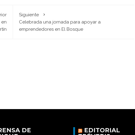
rior
Siguiente
 en
Celebrada una jornada para apoyar a
rtín
emprendedores en El Bosque
RENSA DE
EDITORIAL