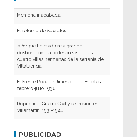
Memoria inacabada
El retorno de Sócrates
«Porque ha auido mui grande
deshorden»: La ordenanzas de las
cuatro villas hermanas de la serranía de
Villaluenga
El Frente Popular. Jimena de la Frontera,
febrero-julio 1936
República, Guerra Civil y represión en
Villamartín, 1931-1946
Gaditanos deportados a campos de
concentración nazis
PUBLICIDAD