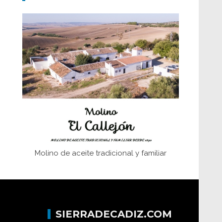
Don Perafán de Ribera y sus
fundaciones de Bornos
El Frente Popular. Ubrique, febrero-julio
1936
Juntar las letras. La alfabetización en el
campo: del afán de saber a la
autogestión
Historia y vivencias del poblado de Los
Hurones
Molino de aceite tradicional y familiar
SIERRADECADIZ.COM