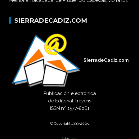
Memoria inacabada, de Prudencio Cabezas, vio la luz
SIERRADECADIZ.COM
SierradeCadiz.com
Publicación electrónica
de
Editorial Tréveris
ISSN
nº 1577-8061
© Copyright 1999-2025
Aviso legal