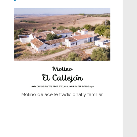
Don Perafán de Ribera y sus
fundaciones de Bornos
El Frente Popular. Ubrique, febrero-julio
1936
Juntar las letras. La alfabetización en el
campo: del afán de saber a la
autogestión
Historia y vivencias del poblado de Los
Hurones
Molino de aceite tradicional y familiar