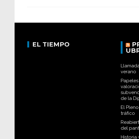
EL TIEMPO
P
UB
Llamada
verano
Papeles 
valorac
subvenc
de la D
El Plen
tráfico
Reabiert
del pan
Historia