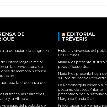
RENSA DE
EDITORIAL
RIQUE
TRÉVERIS
 a la donación de sangre en
Historia y vivencias del pob
Los Hurones
de Historia logra la mejor
María Ríos presentó su libro 
ión en la convocatoria de
poesía Recuerdos
iones de memoria histórica
María Ríos presenta hoy 1 de
iputación
su libro de poesía Recuerdo
o aprueba la ordenanza de
La Remonarquía española, el
póstumo de Jesús Ynfante,
as al tráfico las carreteras
presentado por la historiado
tano y la Albuera
Margarita García Díaz
 y vivencias del poblado de
Presentación de Memoria in