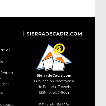
SIERRADECADIZ.COM
lado de
de
 febrero
SierradeCadiz.com
s
Publicación electrónica
 libro
de
Editorial Tréveris
ISSN
nº 1577-8061
ra
© Copyright 1999-2025
acabada,