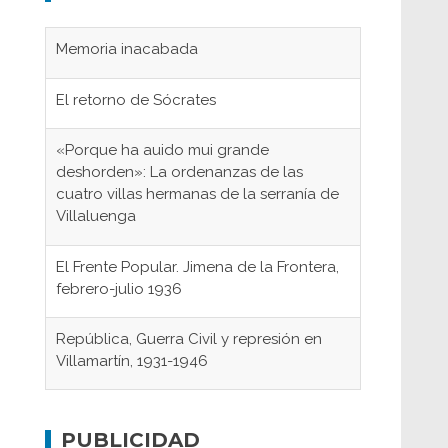
Memoria inacabada
El retorno de Sócrates
«Porque ha auido mui grande
deshorden»: La ordenanzas de las
cuatro villas hermanas de la serranía de
Villaluenga
El Frente Popular. Jimena de la Frontera,
febrero-julio 1936
República, Guerra Civil y represión en
Villamartín, 1931-1946
Gaditanos deportados a campos de
concentración nazis
PUBLICIDAD