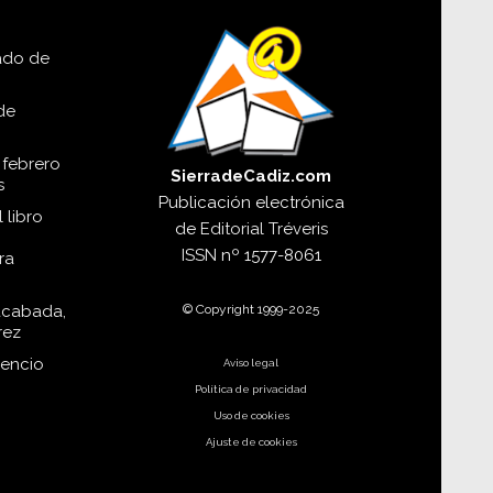
lado de
de
 febrero
SierradeCadiz.com
s
Publicación electrónica
 libro
de
Editorial Tréveris
ISSN
nº 1577-8061
ra
© Copyright 1999-2025
acabada,
rez
dencio
Aviso legal
Política de privacidad
Uso de cookies
Ajuste de cookies