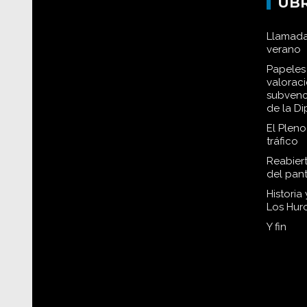
UB
Llamada
verano
Papeles 
valorac
subvenc
de la D
El Plen
tráfico
Reabiert
del pan
Historia
Los Hur
Y fin