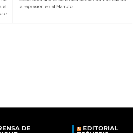
 el
la represión en el Marrufo
ete
RENSA DE
EDITORIAL