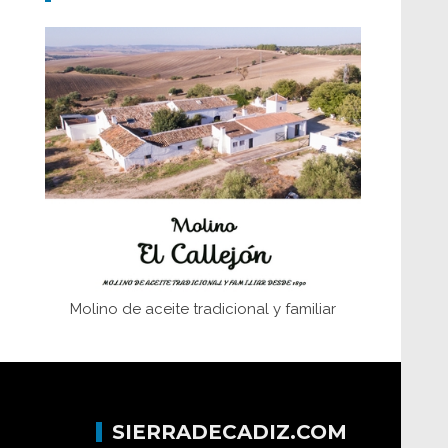
Don Perafán de Ribera y sus
fundaciones de Bornos
El Frente Popular. Ubrique, febrero-julio
1936
Juntar las letras. La alfabetización en el
campo: del afán de saber a la
autogestión
Historia y vivencias del poblado de Los
Hurones
Molino de aceite tradicional y familiar
SIERRADECADIZ.COM