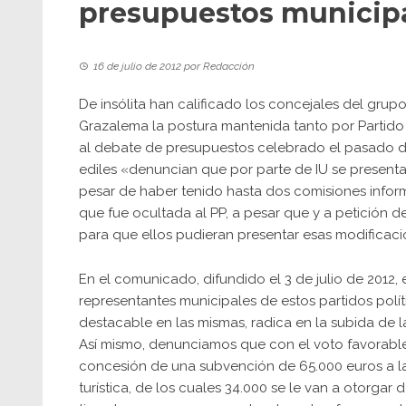
presupuestos municip
16 de julio de 2012
por
Redacción
De insólita han calificado los concejales del grup
Grazalema la postura mantenida tanto por Partido
al debate de presupuestos celebrado el pasado dí
ediles «denuncian que por parte de IU se presentar
pesar de haber tenido hasta dos comisiones inform
que fue ocultada al PP, a pesar que y a petición
para que ellos pudieran presentar esas modificaci
En el comunicado, difundido el 3 de julio de 2012
representantes municipales de estos partidos polít
destacable en las mismas, radica en la subida de la
Así mismo, denunciamos que con el voto favorable 
concesión de una subvención de 65.000 euros a la
turística, de los cuales 34.000 se le van a otorgar