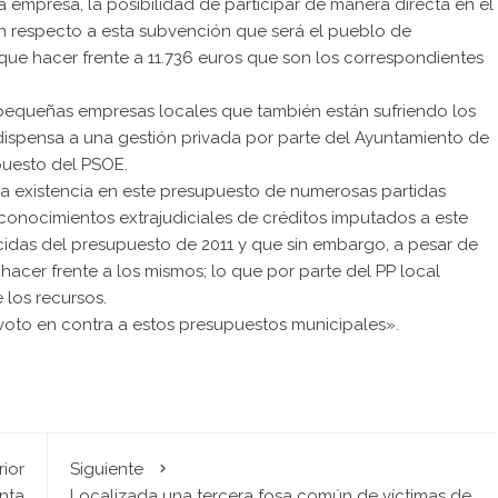
ta empresa, la posibilidad de participar de manera directa en el
n respecto a esta subvención que será el pueblo de
que hacer frente a 11.736 euros que son los correspondientes
equeñas empresas locales que también están sufriendo los
se dispensa a una gestión privada por parte del Ayuntamiento de
puesto del PSOE.
la existencia en este presupuesto de numerosas partidas
conocimientos extrajudiciales de créditos imputados a este
cidas del presupuesto de 2011 y que sin embargo, a pesar de
acer frente a los mismos; lo que por parte del PP local
 los recursos.
 voto en contra a estos presupuestos municipales».
rior
Siguiente
nta
Localizada una tercera fosa común de víctimas de