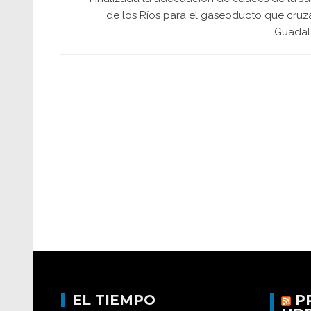
de los Ríos para el gaseoducto que cruza
Guadal
EL TIEMPO
P