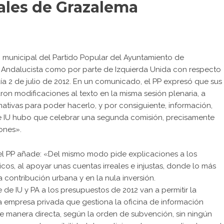
ales de Grazalema
o municipal del Partido Popular del Ayuntamiento de
 Andalucista como por parte de Izquierda Unida con respecto
a 2 de julio de 2012. En un comunicado, el PP expresó que sus
on modificaciones al texto en la misma sesión plenaria, a
ativas para poder hacerlo, y por consiguiente, información,
 de IU hubo que celebrar una segunda comisión, precisamente
ones».
, el PP añade: «Del mismo modo pide explicaciones a los
icos, al apoyar unas cuentas irreales e injustas, donde lo más
 contribución urbana y en la nula inversión.
de IU y PA a los presupuestos de 2012 van a permitir la
 empresa privada que gestiona la oficina de información
 de manera directa, según la orden de subvención, sin ningún