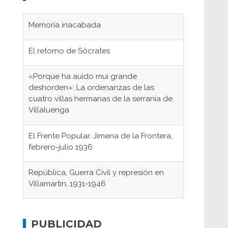
Memoria inacabada
El retorno de Sócrates
«Porque ha auido mui grande
deshorden»: La ordenanzas de las
cuatro villas hermanas de la serranía de
Villaluenga
El Frente Popular. Jimena de la Frontera,
febrero-julio 1936
República, Guerra Civil y represión en
Villamartín, 1931-1946
Gaditanos deportados a campos de
concentración nazis
PUBLICIDAD