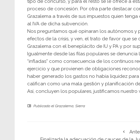
tipo de concurso, y para el resto se le ofrece a es
proceso de concesión. Por otra parte destacar co
Grazalema a través de sus impuestos quien tenga 
al IVA de dicha subvención.
Nos preguntamos qué opinaran los autónomos y p
efectos de la crisis, y ven, el trato de favor que 
Grazalema con el beneplácito de IU y PA y por su
Igualmente desde las filas populares se denuncia 
“infladas” como consecuencia de los continuos re
ejercicio y que provienen de obligaciones recono
haber generado los gastos no había liquidez para h
califican como una mala gestión y planificación de
Así, concluyen los populares, justificamos nuestro
Publicado el
Grazalema
,
Sierra
Ante
Finalizada la adecuación de cauces de la Ju