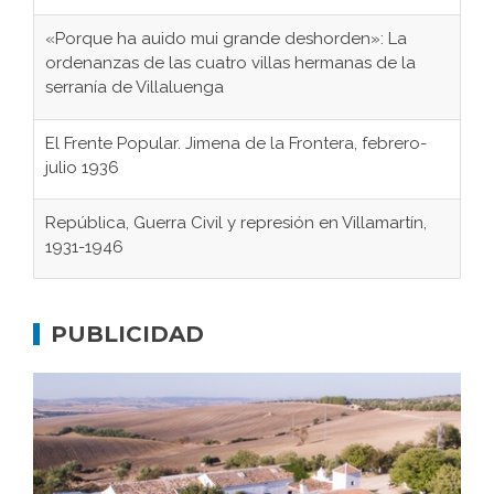
«Porque ha auido mui grande deshorden»: La
ordenanzas de las cuatro villas hermanas de la
serranía de Villaluenga
El Frente Popular. Jimena de la Frontera, febrero-
julio 1936
República, Guerra Civil y represión en Villamartín,
1931-1946
Gaditanos deportados a campos de
concentración nazis
PUBLICIDAD
Don Perafán de Ribera y sus fundaciones de
Bornos
El Frente Popular. Ubrique, febrero-julio 1936