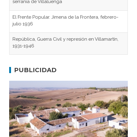
serranía de Villaluenga
El Frente Popular. Jimena de la Frontera, febrero-
julio 1936
República, Guerra Civil y represión en Villamartín,
1931-1946
Gaditanos deportados a campos de
concentración nazis
PUBLICIDAD
Don Perafán de Ribera y sus fundaciones de
Bornos
El Frente Popular. Ubrique, febrero-julio 1936
Juntar las letras. La alfabetización en el campo: del
afán de saber a la autogestión