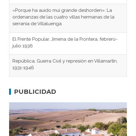
«Porque ha auido mui grande deshorden»: La
ordenanzas de las cuatro villas hermanas de la
serranía de Villaluenga
El Frente Popular. Jimena de la Frontera, febrero-
julio 1936
República, Guerra Civil y represión en Villamartín,
1931-1946
Gaditanos deportados a campos de
concentración nazis
PUBLICIDAD
Don Perafán de Ribera y sus fundaciones de
Bornos
El Frente Popular. Ubrique, febrero-julio 1936