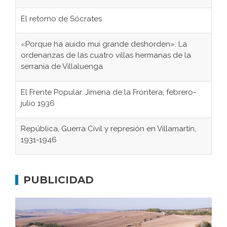
El retorno de Sócrates
«Porque ha auido mui grande deshorden»: La
ordenanzas de las cuatro villas hermanas de la
serranía de Villaluenga
El Frente Popular. Jimena de la Frontera, febrero-
julio 1936
República, Guerra Civil y represión en Villamartín,
1931-1946
Gaditanos deportados a campos de
concentración nazis
PUBLICIDAD
Don Perafán de Ribera y sus fundaciones de
Bornos