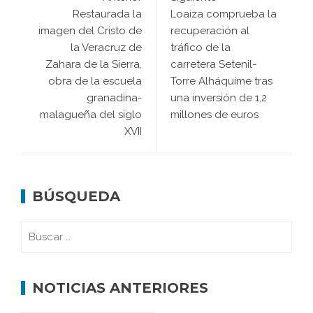
Restaurada la
Loaiza comprueba la
imagen del Cristo de
recuperación al
la Veracruz de
tráfico de la
Zahara de la Sierra,
carretera Setenil-
obra de la escuela
Torre Alháquime tras
granadina-
una inversión de 1,2
malagueña del siglo
millones de euros
XVII
BÚSQUEDA
NOTICIAS ANTERIORES