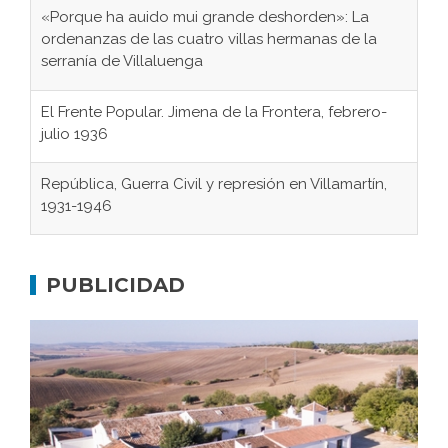
«Porque ha auido mui grande deshorden»: La
ordenanzas de las cuatro villas hermanas de la
serranía de Villaluenga
El Frente Popular. Jimena de la Frontera, febrero-
julio 1936
República, Guerra Civil y represión en Villamartín,
1931-1946
Gaditanos deportados a campos de
concentración nazis
PUBLICIDAD
Don Perafán de Ribera y sus fundaciones de
Bornos
El Frente Popular. Ubrique, febrero-julio 1936