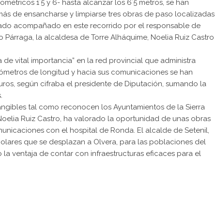
ométricos 1´5 y 6- hasta alcanzar los 6´5 metros, se han
ás de ensancharse y limpiarse tres obras de paso localizadas
estado acompañado en este recorrido por el responsable de
rdo Párraga, la alcaldesa de Torre Alháquime, Noelia Ruiz Castro
de vital importancia” en la red provincial que administra
ilómetros de longitud y hacia sus comunicaciones se han
uros, según cifraba el presidente de Diputación, sumando la
.
tangibles tal como reconocen los Ayuntamientos de la Sierra
Noelia Ruiz Castro, ha valorado la oportunidad de unas obras
unicaciones con el hospital de Ronda. El alcalde de Setenil,
scolares que se desplazan a Olvera, para las poblaciones del
 la ventaja de contar con infraestructuras eficaces para el