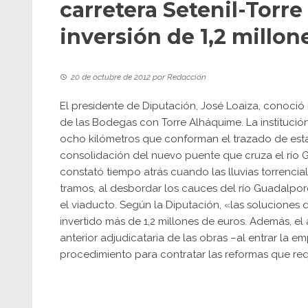
carretera Setenil-Torr
inversión de 1,2 millon
20 de octubre de 2012
por
Redacción
El presidente de Diputación, José Loaiza, conoció 
de las Bodegas con Torre Alháquime. La institución 
ocho kilómetros que conforman el trazado de esta 
consolidación del nuevo puente que cruza el río 
constató tiempo atrás cuando las lluvias torrencia
tramos, al desbordar los cauces del río Guadalporc
el viaducto. Según la Diputación, «las soluciones 
invertido más de 1,2 millones de euros. Además, el
anterior adjudicataria de las obras –al entrar la
procedimiento para contratar las reformas que req