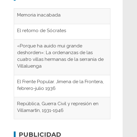
Memoria inacabada
El retorno de Sócrates
«Porque ha auido mui grande
deshorden»: La ordenanzas de las
cuatro villas hermanas de la serranía de
Villaluenga
El Frente Popular. Jimena de la Frontera,
febrero-julio 1936
República, Guerra Civil y represión en
Villamartín, 1931-1946
Gaditanos deportados a campos de
concentración nazis
PUBLICIDAD