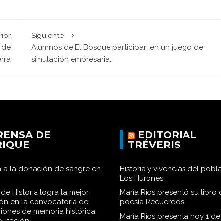
rior
Siguiente
n de
Alumnos de El Bosque participan en un juego de
erra
simulación empresarial
RENSA DE
EDITORIAL
RIQUE
TRÉVERIS
 a la donación de sangre en
Historia y vivencias del pob
Los Hurones
de Historia logra la mejor
María Ríos presentó su libro 
ión en la convocatoria de
poesía Recuerdos
iones de memoria histórica
María Ríos presenta hoy 1 de
iputación