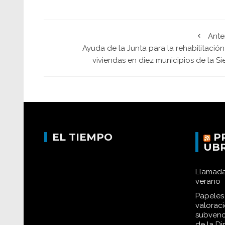
Ante
Ayuda de la Junta para la rehabilitació
viviendas en diez municipios de la Si
EL TIEMPO
P
UB
Llamada
verano
Papeles 
valorac
subvenc
de la D