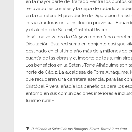
en la mayor parte del trazado –entre los puntos kil
renovado las cunetas y la capa de rodadura, adem
en la carretera. El presidente de Diputación ha 
Infraestructuras en la institución provincial, Edua
y el alcalde de Setenil, Cristóbal Rivera.
José Loaiza valora la CA-9120 como “una carretera 
Diputación. Esta red suma en conjunto casi 900 k
destinado en el último año más de 5 millones de e
cuantía de las obras y el importe de los suministros
Los beneficios en la Setenil-Torre Alháquime son 
norte de Cádiz. La alcaldesa de Torre Alháquime, 
que recuperan una carretera esencial para las com
Cristóbal Rivera, añadía los beneficios para los e
entorno en sus comunicaciones interiores e incluso
turismo rural».
Publicado el
Setenil de las Bodegas
,
Sierra
,
Torre Alháquime