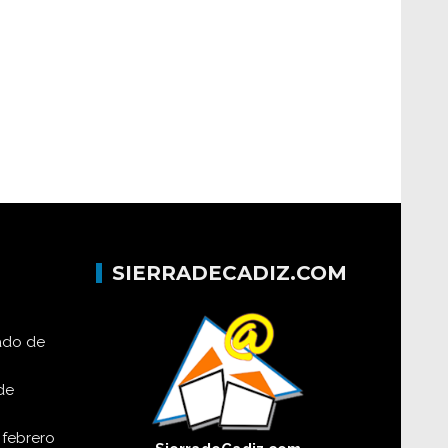
SIERRADECADIZ.COM
lado de
de
 febrero