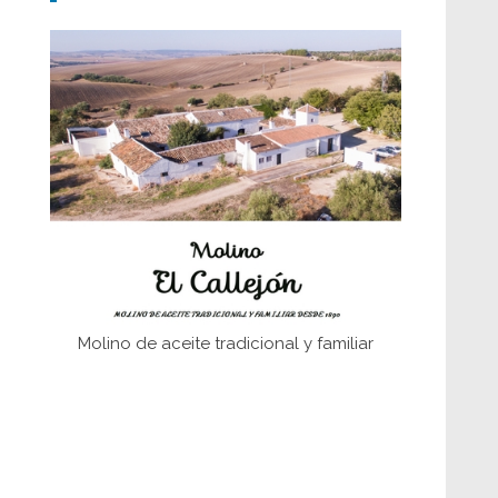
Don Perafán de Ribera y sus
fundaciones de Bornos
El Frente Popular. Ubrique, febrero-julio
1936
Juntar las letras. La alfabetización en el
campo: del afán de saber a la
autogestión
Historia y vivencias del poblado de Los
Hurones
Molino de aceite tradicional y familiar