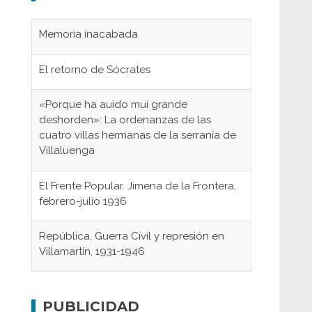
Memoria inacabada
El retorno de Sócrates
«Porque ha auido mui grande
deshorden»: La ordenanzas de las
cuatro villas hermanas de la serranía de
Villaluenga
El Frente Popular. Jimena de la Frontera,
febrero-julio 1936
República, Guerra Civil y represión en
Villamartín, 1931-1946
Gaditanos deportados a campos de
concentración nazis
PUBLICIDAD