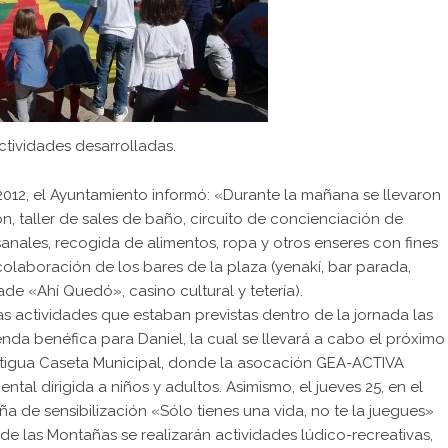
ctividades desarrolladas.
012, el Ayuntamiento informó: «Durante la mañana se llevaron
, taller de sales de baño, circuito de concienciación de
anales, recogida de alimentos, ropa y otros enseres con fines
colaboración de los bares de la plaza (yenakí, bar parada,
ade «Ahí Quedó», casino cultural y tetería).
s actividades que estaban previstas dentro de la jornada las
enda benéfica para Daniel, la cual se llevará a cabo el próximo
 antigua Caseta Municipal, donde la asocación GEA-ACTIVA
l dirigida a niños y adultos. Asimismo, el jueves 25, en el
ña de sensibilización «Sólo tienes una vida, no te la juegues»
. de las Montañas se realizarán actividades lúdico-recreativas,