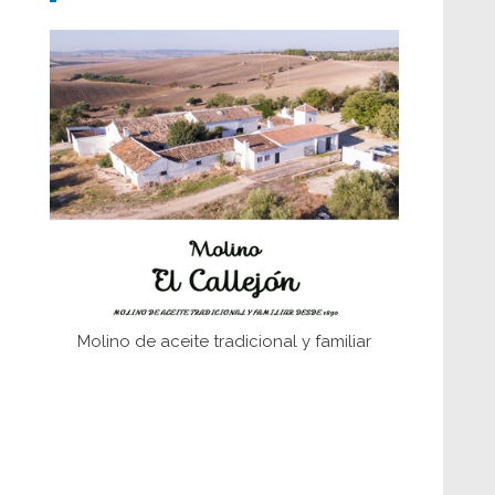
Don Perafán de Ribera y sus
fundaciones de Bornos
El Frente Popular. Ubrique, febrero-julio
1936
Juntar las letras. La alfabetización en el
campo: del afán de saber a la
autogestión
Historia y vivencias del poblado de Los
Hurones
Molino de aceite tradicional y familiar