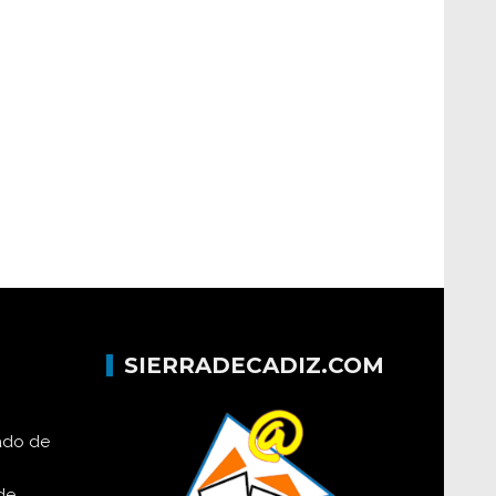
SIERRADECADIZ.COM
lado de
de