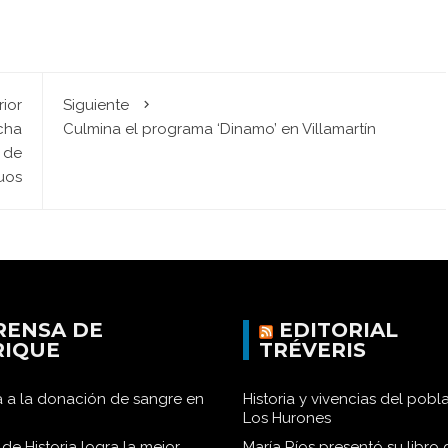
rior
Siguiente
rcha
Culmina el programa ‘Dinamo’ en Villamartín
o de
uos
RENSA DE
EDITORIAL
RIQUE
TRÉVERIS
 a la donación de sangre en
Historia y vivencias del pob
Los Hurones
de Historia logra la mejor
María Ríos presentó su libro 