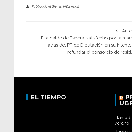
Publicado el
Sierra
,
Villamartín
Ante
El alcalde de Espera, satisfecho por la ma
atrás del PP de Diputación en su intent
refundar el consorcio de resid
EL TIEMPO
P
UB
Llamada
verano
Papeles 