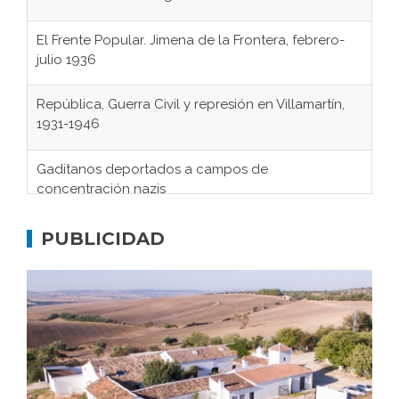
El Frente Popular. Jimena de la Frontera, febrero-
julio 1936
República, Guerra Civil y represión en Villamartín,
1931-1946
Gaditanos deportados a campos de
concentración nazis
Don Perafán de Ribera y sus fundaciones de
Bornos
PUBLICIDAD
El Frente Popular. Ubrique, febrero-julio 1936
Juntar las letras. La alfabetización en el campo: del
afán de saber a la autogestión