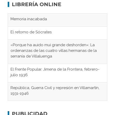
LIBRERÍA ONLINE
Memoria inacabada
El retorno de Sócrates
«Porque ha auido mui grande deshorden»: La
ordenanzas de las cuatro villas hermanas de la
serranía de Villaluenga
El Frente Popular. Jimena de la Frontera, febrero-
julio 1936
República, Guerra Civil y represión en Villamartín,
1931-1946
Gaditanos deportados a campos de
concentración nazis
PUBLICIDAD