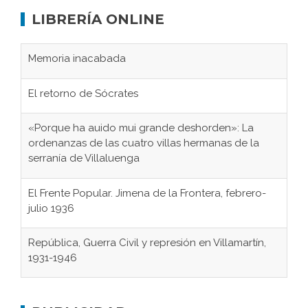
LIBRERÍA ONLINE
Memoria inacabada
El retorno de Sócrates
«Porque ha auido mui grande deshorden»: La
ordenanzas de las cuatro villas hermanas de la
serranía de Villaluenga
El Frente Popular. Jimena de la Frontera, febrero-
julio 1936
República, Guerra Civil y represión en Villamartín,
1931-1946
Gaditanos deportados a campos de
concentración nazis