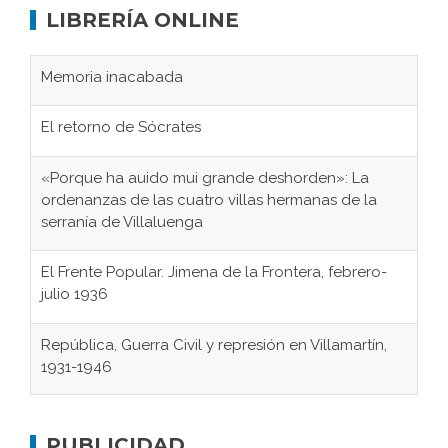
LIBRERÍA ONLINE
Memoria inacabada
El retorno de Sócrates
«Porque ha auido mui grande deshorden»: La
ordenanzas de las cuatro villas hermanas de la
serranía de Villaluenga
El Frente Popular. Jimena de la Frontera, febrero-
julio 1936
República, Guerra Civil y represión en Villamartín,
1931-1946
Gaditanos deportados a campos de
concentración nazis
PUBLICIDAD