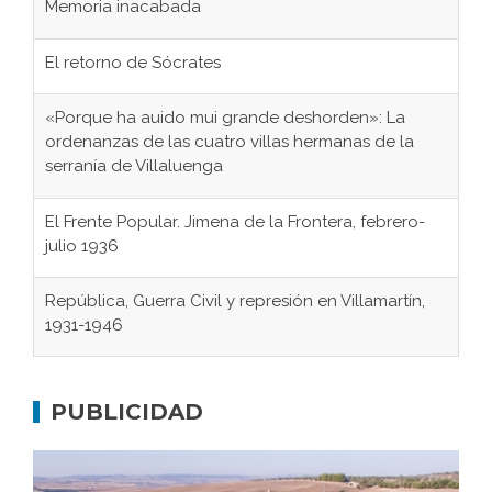
Memoria inacabada
El retorno de Sócrates
«Porque ha auido mui grande deshorden»: La
ordenanzas de las cuatro villas hermanas de la
serranía de Villaluenga
El Frente Popular. Jimena de la Frontera, febrero-
julio 1936
República, Guerra Civil y represión en Villamartín,
1931-1946
Gaditanos deportados a campos de
concentración nazis
PUBLICIDAD
Don Perafán de Ribera y sus fundaciones de
Bornos