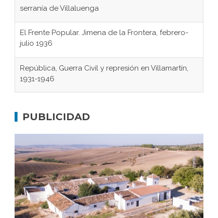
serranía de Villaluenga
El Frente Popular. Jimena de la Frontera, febrero-
julio 1936
República, Guerra Civil y represión en Villamartín,
1931-1946
Gaditanos deportados a campos de
concentración nazis
PUBLICIDAD
Don Perafán de Ribera y sus fundaciones de
Bornos
El Frente Popular. Ubrique, febrero-julio 1936
Juntar las letras. La alfabetización en el campo: del
afán de saber a la autogestión