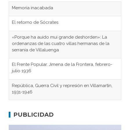
Memoria inacabada
El retorno de Sócrates
«Porque ha auido mui grande deshorden»: La
ordenanzas de las cuatro villas hermanas de la
serranía de Villaluenga
El Frente Popular. Jimena de la Frontera, febrero-
julio 1936
República, Guerra Civil y represión en Villamartín,
1931-1946
Gaditanos deportados a campos de
concentración nazis
PUBLICIDAD
Don Perafán de Ribera y sus fundaciones de