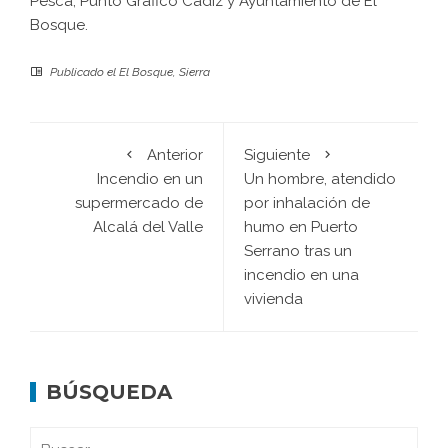
Pesca, Punto Gráfico Cádiz y Ayuntamiento de El
Bosque.
Publicado el
El Bosque
,
Sierra
Anterior
Siguiente
Incendio en un
Un hombre, atendido
supermercado de
por inhalación de
Alcalá del Valle
humo en Puerto
Serrano tras un
incendio en una
vivienda
BÚSQUEDA