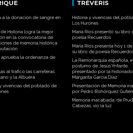
RENSA DE
EDITORIAL
RIQUE
TRÉVERIS
 a la donación de sangre en
Historia y vivencias del pob
Los Hurones
de Historia logra la mejor
María Ríos presentó su libro 
ión en la convocatoria de
poesía Recuerdos
iones de memoria histórica
María Ríos presenta hoy 1 de
iputación
su libro de poesía Recuerdo
o aprueba la ordenanza de
La Remonarquía española, el
póstumo de Jesús Ynfante,
as al tráfico las carreteras
presentado por la historiado
tano y la Albuera
Margarita García Díaz
 y vivencias del poblado de
Presentación de Memoria in
ones
por Pedro Bohórquez Gutiér
Memoria inacabada, de Pru
Cabezas, vio la luz