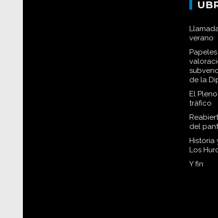
EL TIEMPO
P
UB
Llamada
verano
Papeles 
valorac
subvenc
de la D
El Plen
tráfico
Reabiert
del pan
Historia
Los Hur
Y fin