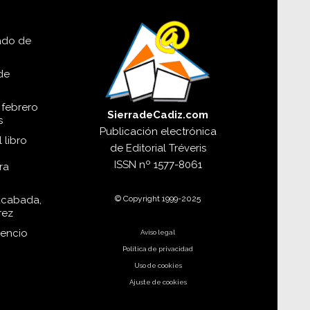
SIERRADECADIZ.COM
lado de
de
 febrero
SierradeCadiz.com
s
Publicación electrónica
 libro
de
Editorial Tréveris
ISSN
nº 1577-8061
ra
© Copyright 1999-2025
acabada,
rez
dencio
Aviso legal
Política de privacidad
Uso de cookies
Ajuste de cookies