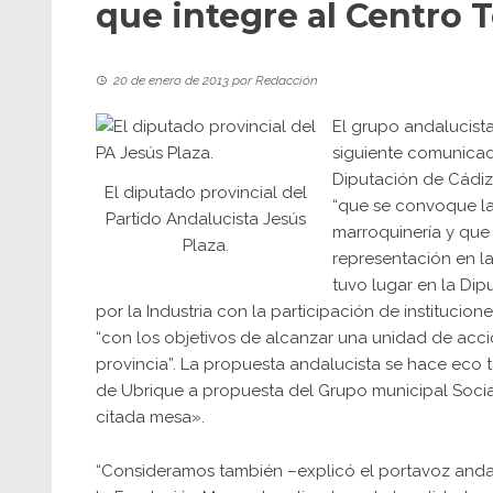
que integre al Centro T
20 de enero de 2013
por
Redacción
El grupo andalucista
siguiente comunicad
Diputación de Cádiz,
El diputado provincial del
“que se convoque la 
Partido Andalucista Jesús
marroquinería y que
Plaza.
representación en la
tuvo lugar en la Dip
por la Industria con la participación de institucion
“con los objetivos de alcanzar una unidad de acció
provincia”. La propuesta andalucista se hace ec
de Ubrique a propuesta del Grupo municipal Social
citada mesa».
“Consideramos también –explicó el portavoz andal