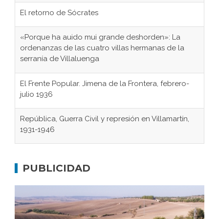
El retorno de Sócrates
«Porque ha auido mui grande deshorden»: La
ordenanzas de las cuatro villas hermanas de la
serranía de Villaluenga
El Frente Popular. Jimena de la Frontera, febrero-
julio 1936
República, Guerra Civil y represión en Villamartín,
1931-1946
Gaditanos deportados a campos de
concentración nazis
PUBLICIDAD
Don Perafán de Ribera y sus fundaciones de
Bornos