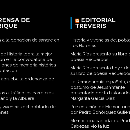
RENSA DE
EDITORIAL
RIQUE
TRÉVERIS
 a la donación de sangre en
Historia y vivencias del pob
Los Hurones
de Historia logra la mejor
María Ríos presentó su libro 
ión en la convocatoria de
poesía Recuerdos
iones de memoria histórica
María Ríos presenta hoy 1 de
iputación
su libro de poesía Recuerdo
o aprueba la ordenanza de
La Remonarquía española, el
póstumo de Jesús Ynfante,
as al tráfico las carreteras
presentado por la historiado
tano y la Albuera
Margarita García Díaz
 y vivencias del poblado de
Presentación de Memoria in
ones
por Pedro Bohórquez Gutiér
Memoria inacabada, de Pru
Cabezas, vio la luz