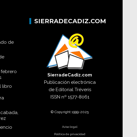
SIERRADECADIZ.COM
lado de
de
 febrero
SierradeCadiz.com
s
Publicación electrónica
 libro
de
Editorial Tréveris
ISSN
nº 1577-8061
ra
© Copyright 1999-2025
acabada,
rez
dencio
Aviso legal
Política de privacidad