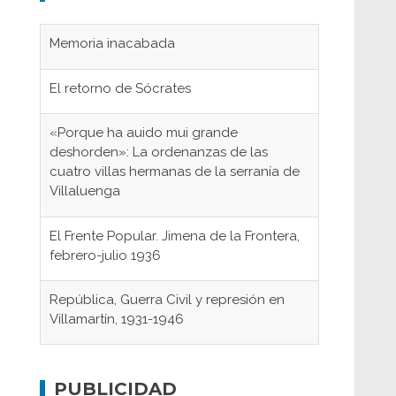
Memoria inacabada
El retorno de Sócrates
«Porque ha auido mui grande
deshorden»: La ordenanzas de las
cuatro villas hermanas de la serranía de
Villaluenga
El Frente Popular. Jimena de la Frontera,
febrero-julio 1936
República, Guerra Civil y represión en
Villamartín, 1931-1946
Gaditanos deportados a campos de
concentración nazis
PUBLICIDAD