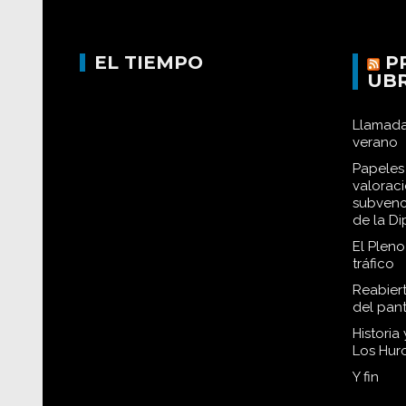
EL TIEMPO
P
UB
Llamada
verano
Papeles 
valorac
subvenc
de la D
El Plen
tráfico
Reabiert
del pan
Historia
Los Hur
Y fin