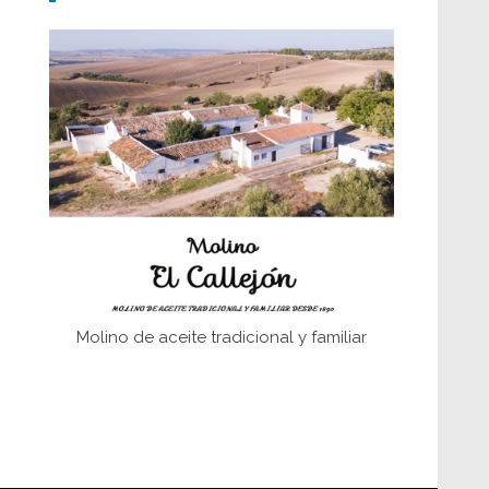
Don Perafán de Ribera y sus
fundaciones de Bornos
El Frente Popular. Ubrique, febrero-julio
1936
Juntar las letras. La alfabetización en el
campo: del afán de saber a la
autogestión
Historia y vivencias del poblado de Los
Hurones
Molino de aceite tradicional y familiar