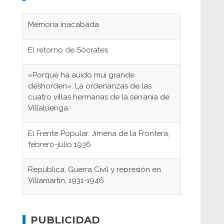
Memoria inacabada
El retorno de Sócrates
«Porque ha auido mui grande
deshorden»: La ordenanzas de las
cuatro villas hermanas de la serranía de
Villaluenga
El Frente Popular. Jimena de la Frontera,
febrero-julio 1936
República, Guerra Civil y represión en
Villamartín, 1931-1946
Gaditanos deportados a campos de
concentración nazis
PUBLICIDAD