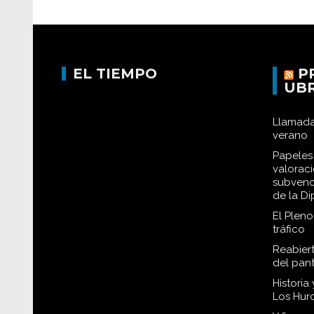
EL TIEMPO
P
UB
Llamada
verano
Papeles 
valorac
subvenc
de la D
El Plen
tráfico
Reabiert
del pan
Historia
Los Hur