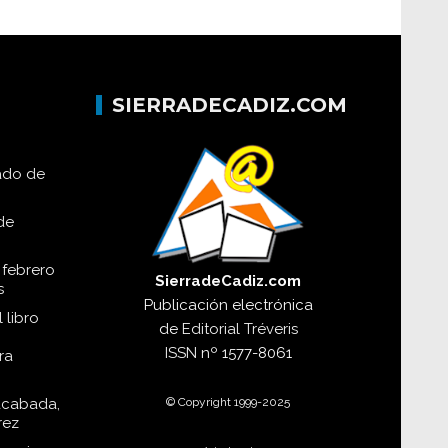
SIERRADECADIZ.COM
lado de
de
 febrero
SierradeCadiz.com
s
Publicación electrónica
 libro
de
Editorial Tréveris
ISSN
nº 1577-8061
ra
© Copyright 1999-2025
acabada,
rez