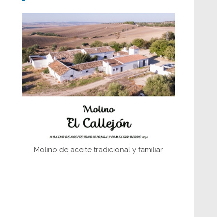
Don Perafán de Ribera y sus
fundaciones de Bornos
El Frente Popular. Ubrique, febrero-julio
1936
Juntar las letras. La alfabetización en el
campo: del afán de saber a la
autogestión
Historia y vivencias del poblado de Los
Hurones
Molino de aceite tradicional y familiar