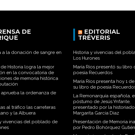
RENSA DE
EDITORIAL
RIQUE
TRÉVERIS
 a la donación de sangre en
Historia y vivencias del pob
Los Hurones
de Historia logra la mejor
María Ríos presentó su libro 
ión en la convocatoria de
poesía Recuerdos
iones de memoria histórica
María Ríos presenta hoy 1 de
iputación
su libro de poesía Recuerdo
o aprueba la ordenanza de
La Remonarquía española, el
póstumo de Jesús Ynfante,
as al tráfico las carreteras
presentado por la historiado
tano y la Albuera
Margarita García Díaz
 y vivencias del poblado de
Presentación de Memoria in
ones
por Pedro Bohórquez Gutiér