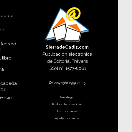
lado de
de
 febrero
SierradeCadiz.com
s
Publicación electrónica
 libro
de
Editorial Tréveris
ISSN
nº 1577-8061
ra
© Copyright 1999-2025
acabada,
rez
dencio
Aviso legal
Política de privacidad
Uso de cookies
Ajuste de cookies