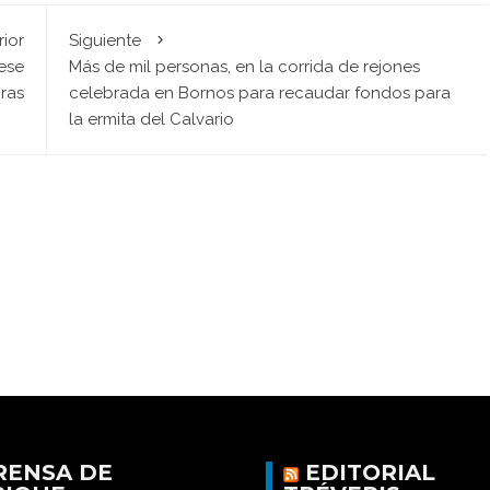
rior
Siguiente
pese
Más de mil personas, en la corrida de rejones
ras
celebrada en Bornos para recaudar fondos para
la ermita del Calvario
RENSA DE
EDITORIAL