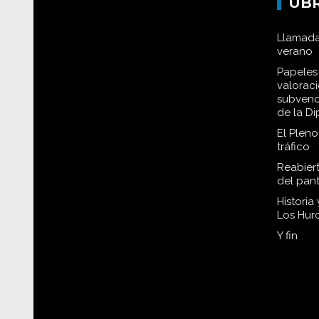
UB
Llamada
verano
Papeles 
valorac
subvenc
de la D
El Plen
tráfico
Reabiert
del pan
Historia
Los Hur
Y fin