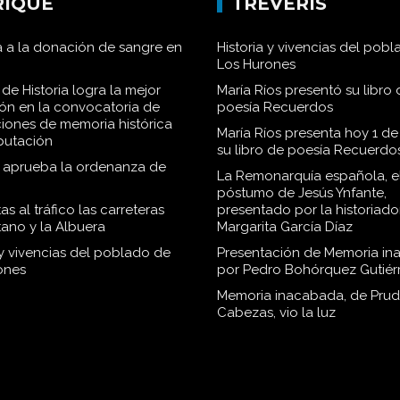
RIQUE
TRÉVERIS
 a la donación de sangre en
Historia y vivencias del pob
Los Hurones
de Historia logra la mejor
María Ríos presentó su libro 
ión en la convocatoria de
poesía Recuerdos
iones de memoria histórica
María Ríos presenta hoy 1 de
iputación
su libro de poesía Recuerdo
o aprueba la ordenanza de
La Remonarquía española, el
póstumo de Jesús Ynfante,
as al tráfico las carreteras
presentado por la historiado
tano y la Albuera
Margarita García Díaz
 y vivencias del poblado de
Presentación de Memoria in
ones
por Pedro Bohórquez Gutiér
Memoria inacabada, de Pru
Cabezas, vio la luz