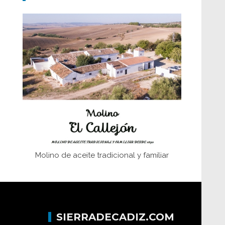
Don Perafán de Ribera y sus
fundaciones de Bornos
El Frente Popular. Ubrique, febrero-julio
1936
Juntar las letras. La alfabetización en el
campo: del afán de saber a la
autogestión
Historia y vivencias del poblado de Los
Hurones
Molino de aceite tradicional y familiar
SIERRADECADIZ.COM