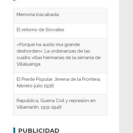
Memoria inacabada
El retorno de Sócrates
«Porque ha auido mui grande
deshorden»: La ordenanzas de las
cuatro villas hermanas de la serranía de
Villaluenga
El Frente Popular. Jimena de la Frontera,
febrero-julio 1936
República, Guerra Civil y represión en
Villamartín, 1931-1946
Gaditanos deportados a campos de
concentración nazis
PUBLICIDAD