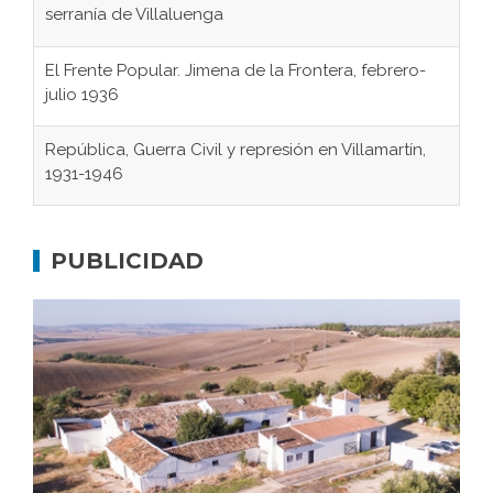
serranía de Villaluenga
El Frente Popular. Jimena de la Frontera, febrero-
julio 1936
República, Guerra Civil y represión en Villamartín,
1931-1946
Gaditanos deportados a campos de
concentración nazis
PUBLICIDAD
Don Perafán de Ribera y sus fundaciones de
Bornos
El Frente Popular. Ubrique, febrero-julio 1936
Juntar las letras. La alfabetización en el campo: del
afán de saber a la autogestión