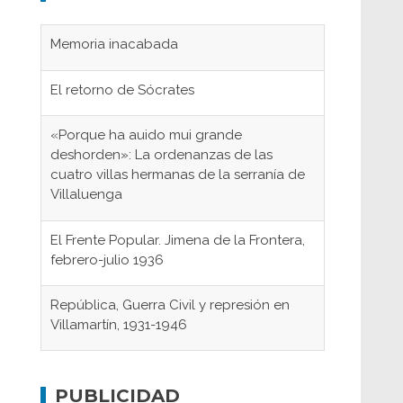
Memoria inacabada
El retorno de Sócrates
«Porque ha auido mui grande
deshorden»: La ordenanzas de las
cuatro villas hermanas de la serranía de
Villaluenga
El Frente Popular. Jimena de la Frontera,
febrero-julio 1936
República, Guerra Civil y represión en
Villamartín, 1931-1946
Gaditanos deportados a campos de
concentración nazis
PUBLICIDAD