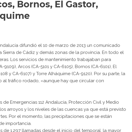
os, Bornos, El Gastor,
áquime
e Andalucía difundió el 10 de marzo de 2013 un comunicado
la Sierra de Cádiz y demás zonas de la provincia. En todo el
teras. Los servicios de mantenimiento trabajaban para
A-9109), Arcos (CA-5101 y CA-6105), Bornos (CA-6101), El
108 y CA-6107) y Torre Alháquime (CA-9120). Por su parte, la
to al tráfico rodado, «aunque hay que circular con
s de Emergencias 112 Andalucía, Protección Civil y Medio
los arroyos y los niveles de las cuencas ya que está previsto
tes. Por el momento, las precipitaciones que se están
de importancia.
de 1.297 llamadas desde el inicio del temporal, la mayor