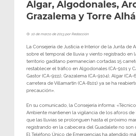
Algar, Algodonales, Arc
Grazalema y Torre Alh
10 de marzo de 2013
por
Redacción
La Consejería de Justicia e Interior de la Junta d
sobre el temporal de lluvia y viento registrado en 
territorio gaditano permanecían cortadas 15 carre
restablecer el tráfico en Algodonales (CA-9101 y C
Gastor (CA-9111), Grazalema (CA-9104), Algar (CA-6
carretera de Villamartín (CA-8101) ya se ha reabier
precaución».
En su comunicado, la Consejería informa: «Técnico
Ambiente mantienen la vigilancia de los aforos de 
que las lluvias se prolonguen hasta el próximo mar
registrando en la cabecera del Guadalete no son 
El Teléfono Único de Emergencias ha atendido más 