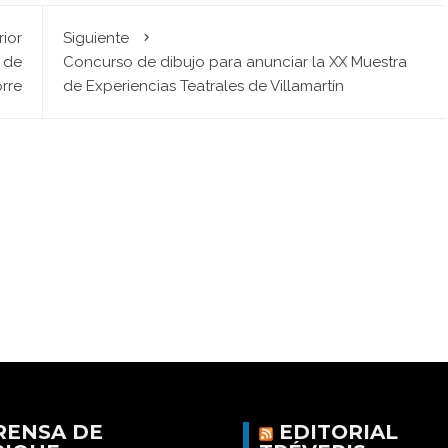
rior
Siguiente
s de
Concurso de dibujo para anunciar la XX Muestra
orre
de Experiencias Teatrales de Villamartín
RENSA DE
EDITORIAL