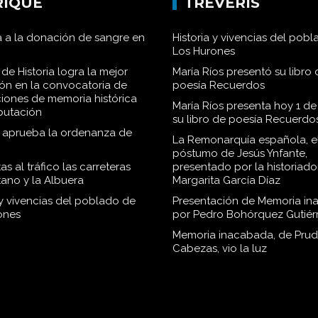
RIQUE
TRÉVERIS
 a la donación de sangre en
Historia y vivencias del pob
Los Hurones
de Historia logra la mejor
María Ríos presentó su libro 
ión en la convocatoria de
poesía Recuerdos
iones de memoria histórica
María Ríos presenta hoy 1 de
iputación
su libro de poesía Recuerdo
o aprueba la ordenanza de
La Remonarquía española, el
póstumo de Jesús Ynfante,
as al tráfico las carreteras
presentado por la historiado
tano y la Albuera
Margarita García Díaz
 y vivencias del poblado de
Presentación de Memoria in
ones
por Pedro Bohórquez Gutiér
Memoria inacabada, de Pru
Cabezas, vio la luz