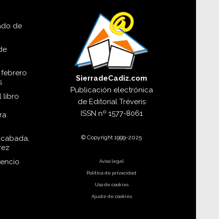
lado de
de
 febrero
SierradeCadiz.com
s
Publicación electrónica
 libro
de
Editorial Tréveris
ISSN
nº 1577-8061
ra
© Copyright 1999-2025
acabada,
rez
dencio
Aviso legal
Política de privacidad
Uso de cookies
Ajuste de cookies