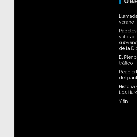
UB
Llamada
verano
Papeles 
valorac
subvenc
de la D
El Plen
tráfico
Reabiert
del pan
Historia
Los Hur
Y fin