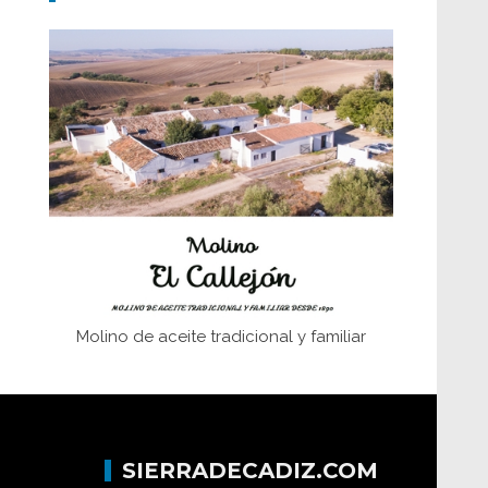
Don Perafán de Ribera y sus
fundaciones de Bornos
El Frente Popular. Ubrique, febrero-julio
1936
Juntar las letras. La alfabetización en el
campo: del afán de saber a la
autogestión
Historia y vivencias del poblado de Los
Hurones
Molino de aceite tradicional y familiar
SIERRADECADIZ.COM