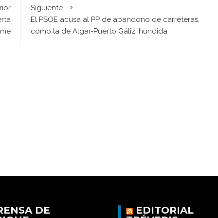
rior
Siguiente
erta
El PSOE acusa al PP de abandono de carreteras,
uime
como la de Algar-Puerto Gáliz, hundida
RENSA DE
EDITORIAL