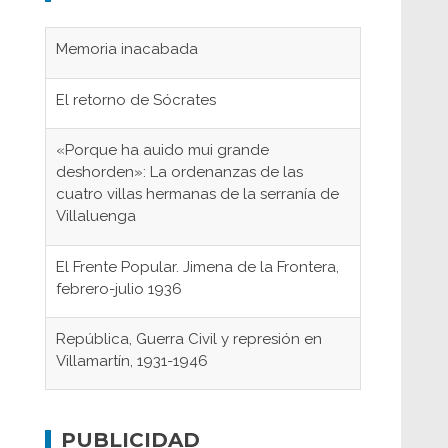
Memoria inacabada
El retorno de Sócrates
«Porque ha auido mui grande
deshorden»: La ordenanzas de las
cuatro villas hermanas de la serranía de
Villaluenga
El Frente Popular. Jimena de la Frontera,
febrero-julio 1936
República, Guerra Civil y represión en
Villamartín, 1931-1946
Gaditanos deportados a campos de
concentración nazis
PUBLICIDAD