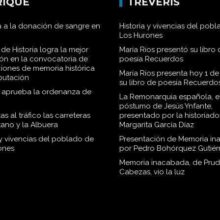
RIQUE
TRÉVERIS
 a la donación de sangre en
Historia y vivencias del pob
Los Hurones
de Historia logra la mejor
María Ríos presentó su libro 
ión en la convocatoria de
poesía Recuerdos
iones de memoria histórica
María Ríos presenta hoy 1 de
iputación
su libro de poesía Recuerdo
o aprueba la ordenanza de
La Remonarquía española, el
póstumo de Jesús Ynfante,
as al tráfico las carreteras
presentado por la historiado
tano y la Albuera
Margarita García Díaz
 y vivencias del poblado de
Presentación de Memoria in
ones
por Pedro Bohórquez Gutiér
Memoria inacabada, de Pru
Cabezas, vio la luz