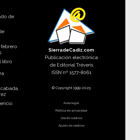
lado de
de
 febrero
SierradeCadiz.com
s
Publicación electrónica
 libro
de
Editorial Tréveris
ISSN
nº 1577-8061
ra
© Copyright 1999-2025
acabada,
rez
dencio
Aviso legal
Política de privacidad
Uso de cookies
Ajuste de cookies