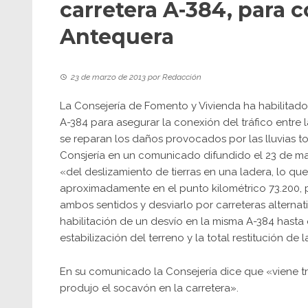
carretera A-384, para 
Antequera
23 de marzo de 2013
por
Redacción
La Consejería de Fomento y Vivienda ha habilitado 
A-384 para asegurar la conexión del tráfico entre
se reparan los daños provocados por las lluvias t
Consjería en un comunicado difundido el 23 de ma
«del deslizamiento de tierras en una ladera, lo qu
aproximadamente en el punto kilométrico 73.200, pa
ambos sentidos y desviarlo por carreteras altern
habilitación de un desvío en la misma A-384 hasta
estabilización del terreno y la total restitución de l
En su comunicado la Consejería dice que «viene t
produjo el socavón en la carretera».