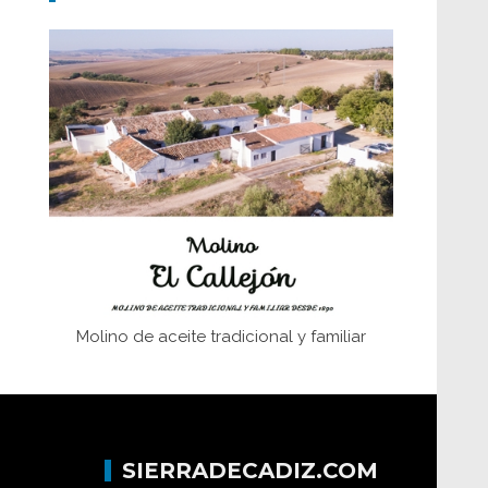
Don Perafán de Ribera y sus
fundaciones de Bornos
El Frente Popular. Ubrique, febrero-julio
1936
Juntar las letras. La alfabetización en el
campo: del afán de saber a la
autogestión
Historia y vivencias del poblado de Los
Hurones
Molino de aceite tradicional y familiar
SIERRADECADIZ.COM