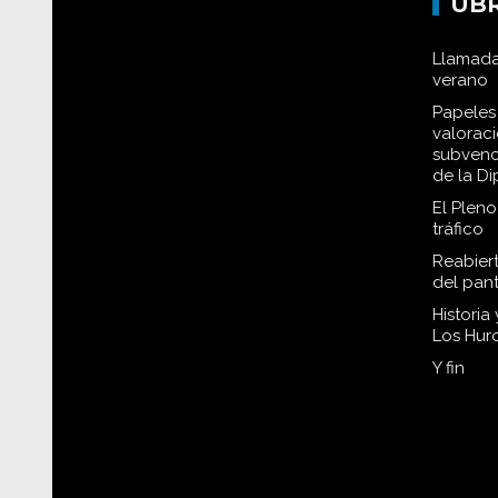
UB
Llamada
verano
Papeles 
valorac
subvenc
de la D
El Plen
tráfico
Reabiert
del pan
Historia
Los Hur
Y fin