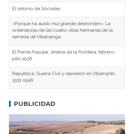
El retorno de Sócrates
«Porque ha auido mui grande deshorden»: La
ordenanzas de las cuatro villas hermanas de la
serranía de Villaluenga
El Frente Popular. Jimena de la Frontera, febrero-
julio 1936
República, Guerra Civil y represión en Villamartín,
1931-1946
Gaditanos deportados a campos de
concentración nazis
PUBLICIDAD
Don Perafán de Ribera y sus fundaciones de
Bornos