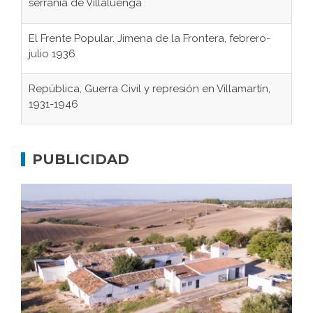
serranía de Villaluenga
El Frente Popular. Jimena de la Frontera, febrero-
julio 1936
República, Guerra Civil y represión en Villamartín,
1931-1946
Gaditanos deportados a campos de
concentración nazis
PUBLICIDAD
Don Perafán de Ribera y sus fundaciones de
Bornos
El Frente Popular. Ubrique, febrero-julio 1936
Juntar las letras. La alfabetización en el campo: del
afán de saber a la autogestión