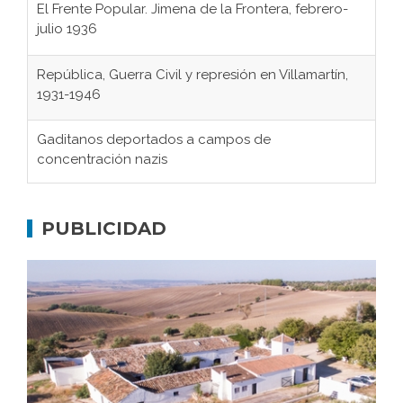
El Frente Popular. Jimena de la Frontera, febrero-
julio 1936
República, Guerra Civil y represión en Villamartín,
1931-1946
Gaditanos deportados a campos de
concentración nazis
Don Perafán de Ribera y sus fundaciones de
Bornos
PUBLICIDAD
El Frente Popular. Ubrique, febrero-julio 1936
Juntar las letras. La alfabetización en el campo: del
afán de saber a la autogestión
Historia y vivencias del poblado de Los Hurones