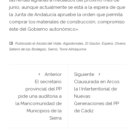
las rentas agrarias a mediados del próximo mes de
junio, aunque actualmente se está a la espera de que
la Junta de Andalucía apruebe la orden que permita
comprar los materiales de construcción, compromiso
éste del Gobierno autonómico».
Publicado el
Alcalá del Valle
,
Algodonales
,
El Gastor
,
Espera
,
Olvera
,
Setenil de las Bodegas
,
Sierra
,
Torre Alháquime
Anterior
Siguiente
El secretario
Clausurada en Arcos
provincial del PP
la I Interterritorial de
pide una auditoria a
Nuevas
la Mancomunidad de
Generaciones del PP
Municipios de la
de Cádiz
Sierra