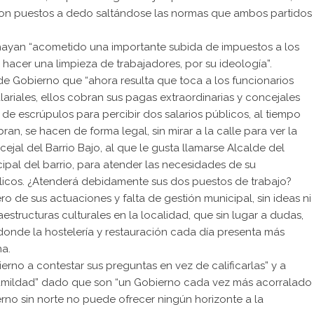
 son puestos a dedo saltándose las normas que ambos partidos
hayan “acometido una importante subida de impuestos a los
hacer una limpieza de trabajadores, por su ideología”.
e Gobierno que “ahora resulta que toca a los funcionarios
alariales, ellos cobran sus pagas extraordinarias y concejales
de escrúpulos para percibir dos salarios públicos, al tiempo
n, se hacen de forma legal, sin mirar a la calle para ver la
cejal del Barrio Bajo, al que le gusta llamarse Alcalde del
cipal del barrio, para atender las necesidades de su
licos. ¿Atenderá debidamente sus dos puestos de trabajo?
o de sus actuaciones y falta de gestión municipal, sin ideas ni
aestructuras culturales en la localidad, que sin lugar a dudas,
, donde la hostelería y restauración cada día presenta más
na.
erno a contestar sus preguntas en vez de calificarlas” y a
 humildad” dado que son “un Gobierno cada vez más acorralado
erno sin norte no puede ofrecer ningún horizonte a la