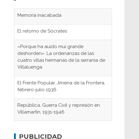
Memoria inacabada
El retorno de Sócrates
«Porque ha auido mui grande
deshorden»: La ordenanzas de las
cuatro villas hermanas de la serranía de
Villaluenga
El Frente Popular. Jimena de la Frontera,
febrero-julio 1936
República, Guerra Civil y represión en
Villamartín, 1931-1946
Gaditanos deportados a campos de
concentración nazis
PUBLICIDAD