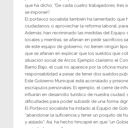
que ha dicho, “De cada cuatro trabajadores, tres
se imponen”.
El portavoz socialista también ha lamentado que 
ciudadanos, o aprovechar la reforma laboral, para 
Además, han recriminado las medidas del Equipo d
locales y mientras, se afanan en pedir sacrificios s
de este equipo de gobierno, no tienen ningún tipo 
que se afanan en explicar que los sueldos que cobra
situación social de Arcos. Ejemplo clarísimo el Con
Barrio Bajo, el cual no aparece por la oficina muni
responsabilidad a pesar de tener dos sueldos púb
Este Gobierno Municipal está acorralado y prisioner
escrúpulos personales. El ejemplo, el cierre de infr
influirán en desarrollo turístico de nuestra ciudad
dificultades para poder subsistir de una forma dig
El Portavoz socialista ha instado al Equipo de Gobi
“abandonar la suficiencia y tener un poquito de
y aislado”. Así, ha hecho hincapié en que “un Gobi