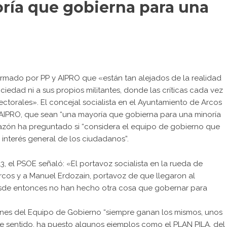
ría que gobierna para una
formado por PP y AIPRO que «están tan alejados de la realidad
ociedad ni a sus propios militantes, donde las críticas cada vez
ctorales». El concejal socialista en el Ayuntamiento de Arcos
P-AIPRO, que sean “una mayoría que gobierna para una minoría
 razón ha preguntado si “considera el equipo de gobierno que
nterés general de los ciudadanos”.
 el PSOE señaló: «El portavoz socialista en la rueda de
rcos y a Manuel Erdozain, portavoz de que llegaron al
sde entonces no han hecho otra cosa que gobernar para
ones del Equipo de Gobierno “siempre ganan los mismos, unos
e sentido, ha puesto algunos ejemplos como el PLAN PILA, del