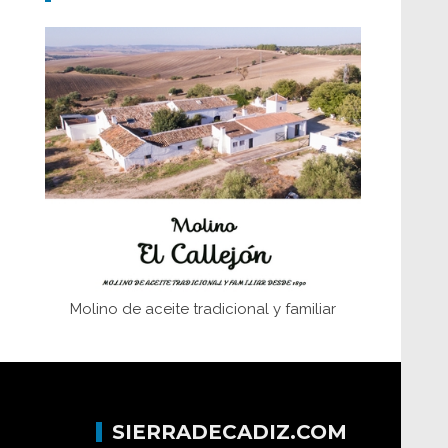
Don Perafán de Ribera y sus
fundaciones de Bornos
El Frente Popular. Ubrique, febrero-julio
1936
Juntar las letras. La alfabetización en el
campo: del afán de saber a la
autogestión
Historia y vivencias del poblado de Los
Hurones
Molino de aceite tradicional y familiar
SIERRADECADIZ.COM