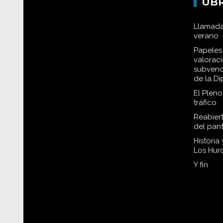
UB
Llamada
verano
Papeles 
valorac
subvenc
de la D
El Plen
tráfico
Reabiert
del pan
Historia
Los Hur
Y fin