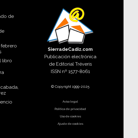
lado de
de
 febrero
SierradeCadiz.com
s
Publicación electrónica
 libro
de
Editorial Tréveris
ISSN
nº 1577-8061
ra
© Copyright 1999-2025
acabada,
rez
dencio
Aviso legal
Política de privacidad
Uso de cookies
Ajuste de cookies