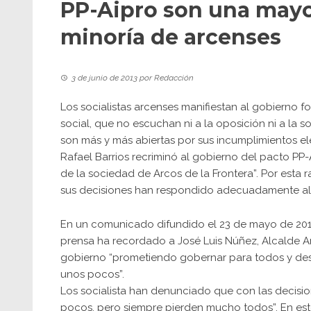
PP-Aipro son una mayo
minoría de arcenses
3 de junio de 2013
por
Redacción
Los socialistas arcenses manifiestan al gobierno 
social, que no escuchan ni a la oposición ni a la s
son más y más abiertas por sus incumplimientos ele
Rafael Barrios recriminó al gobierno del pacto P
de la sociedad de Arcos de la Frontera”. Por esta
sus decisiones han respondido adecuadamente al i
En un comunicado difundido el 23 de mayo de 2013,
prensa ha recordado a José Luis Núñez, Alcalde A
gobierno “prometiendo gobernar para todos y de
unos pocos”.
Los socialista han denunciado que con las decisi
pocos, pero siempre pierden mucho todos”. En est