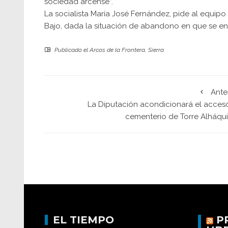
sociedad arcense”.
La socialista María José Fernández, pide al equi
Bajo, dada la situación de abandono en que se enc
Publicado el
Arcos de la Frontera
,
Sierra
Ante
La Diputación acondicionará el acceso
cementerio de Torre Alháqu
EL TIEMPO
P