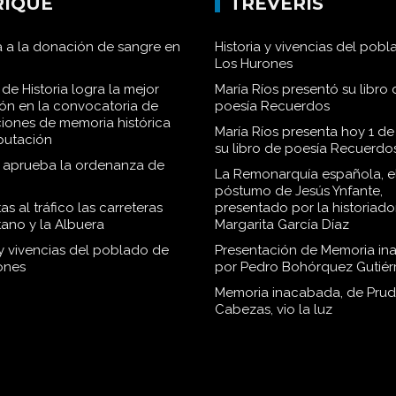
RIQUE
TRÉVERIS
 a la donación de sangre en
Historia y vivencias del pob
Los Hurones
de Historia logra la mejor
María Ríos presentó su libro 
ión en la convocatoria de
poesía Recuerdos
iones de memoria histórica
María Ríos presenta hoy 1 de
iputación
su libro de poesía Recuerdo
o aprueba la ordenanza de
La Remonarquía española, el
póstumo de Jesús Ynfante,
as al tráfico las carreteras
presentado por la historiado
tano y la Albuera
Margarita García Díaz
 y vivencias del poblado de
Presentación de Memoria in
ones
por Pedro Bohórquez Gutiér
Memoria inacabada, de Pru
Cabezas, vio la luz