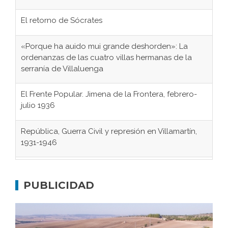
«Porque ha auido mui grande deshorden»: La
ordenanzas de las cuatro villas hermanas de la
serranía de Villaluenga
El Frente Popular. Jimena de la Frontera, febrero-
julio 1936
República, Guerra Civil y represión en Villamartín,
1931-1946
Gaditanos deportados a campos de
concentración nazis
Don Perafán de Ribera y sus fundaciones de
PUBLICIDAD
Bornos
El Frente Popular. Ubrique, febrero-julio 1936