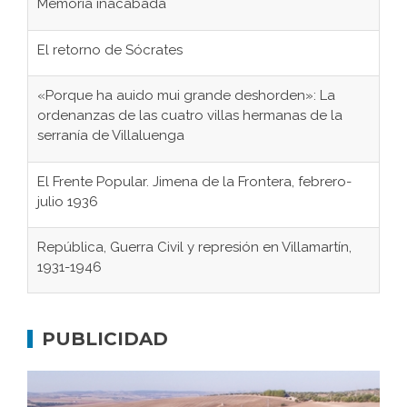
Memoria inacabada
El retorno de Sócrates
«Porque ha auido mui grande deshorden»: La
ordenanzas de las cuatro villas hermanas de la
serranía de Villaluenga
El Frente Popular. Jimena de la Frontera, febrero-
julio 1936
República, Guerra Civil y represión en Villamartín,
1931-1946
Gaditanos deportados a campos de
concentración nazis
PUBLICIDAD
Don Perafán de Ribera y sus fundaciones de
Bornos