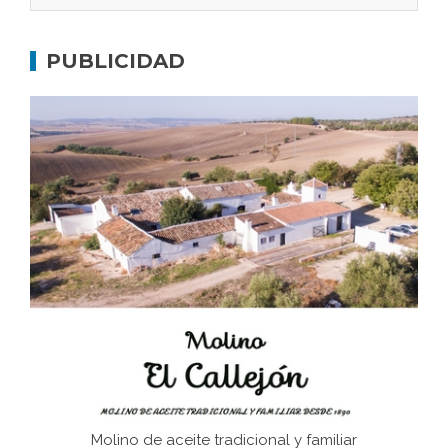
Gaditanos deportados a campos de
concentración nazis
PUBLICIDAD
Don Perafán de Ribera y sus fundaciones de
Bornos
El Frente Popular. Ubrique, febrero-julio 1936
Juntar las letras. La alfabetización en el campo: del
afán de saber a la autogestión
Historia y vivencias del poblado de Los Hurones
Molino de aceite tradicional y familiar