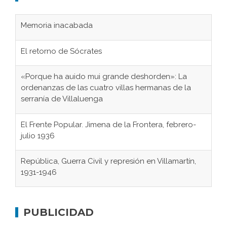
Memoria inacabada
El retorno de Sócrates
«Porque ha auido mui grande deshorden»: La
ordenanzas de las cuatro villas hermanas de la
serranía de Villaluenga
El Frente Popular. Jimena de la Frontera, febrero-
julio 1936
República, Guerra Civil y represión en Villamartín,
1931-1946
Gaditanos deportados a campos de
concentración nazis
PUBLICIDAD