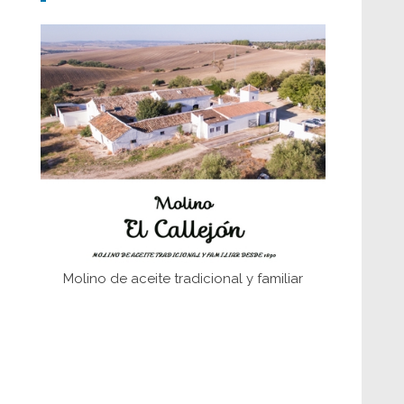
Don Perafán de Ribera y sus
fundaciones de Bornos
El Frente Popular. Ubrique, febrero-julio
1936
Juntar las letras. La alfabetización en el
campo: del afán de saber a la
autogestión
Historia y vivencias del poblado de Los
Hurones
Molino de aceite tradicional y familiar