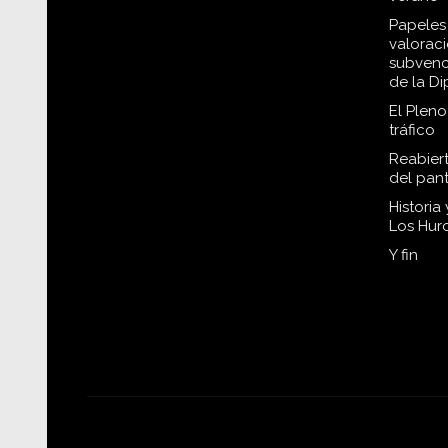
Papeles 
valorac
subvenc
de la D
El Plen
tráfico
Reabiert
del pan
Historia
Los Hur
Y fin