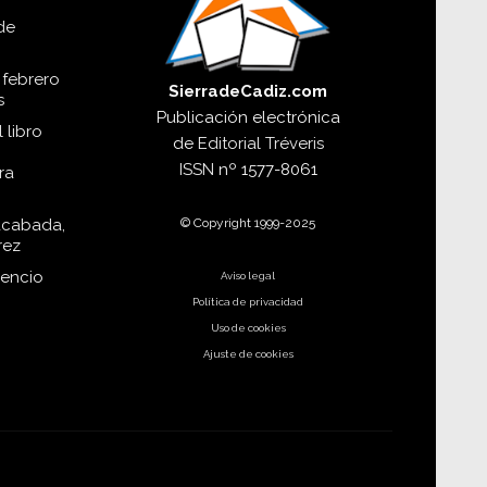
de
 febrero
SierradeCadiz.com
s
Publicación electrónica
 libro
de
Editorial Tréveris
ISSN
nº 1577-8061
ra
© Copyright 1999-2025
acabada,
rez
dencio
Aviso legal
Política de privacidad
Uso de cookies
Ajuste de cookies