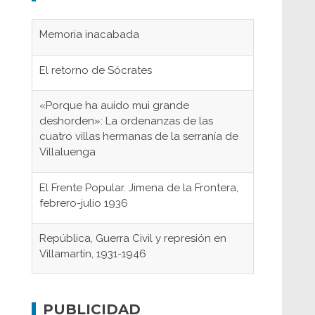
Memoria inacabada
El retorno de Sócrates
«Porque ha auido mui grande
deshorden»: La ordenanzas de las
cuatro villas hermanas de la serranía de
Villaluenga
El Frente Popular. Jimena de la Frontera,
febrero-julio 1936
República, Guerra Civil y represión en
Villamartín, 1931-1946
Gaditanos deportados a campos de
concentración nazis
PUBLICIDAD