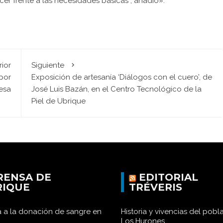
cer frente a las necesidades básicas”, añadió».
rior
Siguiente
 por
Exposición de artesanía ‘Diálogos con el cuero’, de
desa
José Luis Bazán, en el Centro Tecnológico de la
Piel de Ubrique
RENSA DE
EDITORIAL
RIQUE
TRÉVERIS
 a la donación de sangre en
Historia y vivencias del pob
Los Hurones