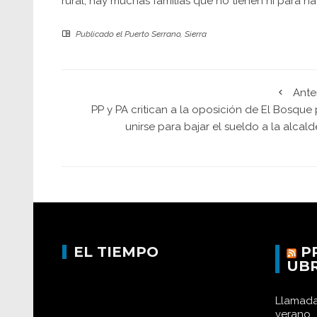
rural, hay muchas familias que no tienen ni para ha
Publicado el
Puerto Serrano
,
Sierra
Ante
PP y PA critican a la oposición de El Bosque
unirse para bajar el sueldo a la alcal
EL TIEMPO
P
UB
Llamada
verano