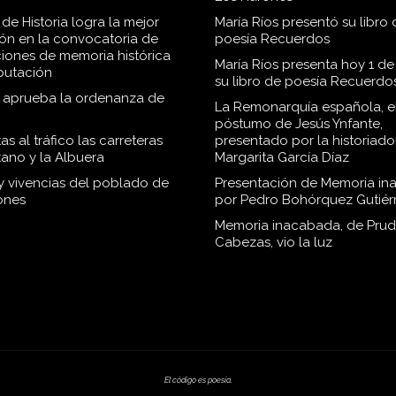
de Historia logra la mejor
María Ríos presentó su libro 
ión en la convocatoria de
poesía Recuerdos
iones de memoria histórica
María Ríos presenta hoy 1 de
iputación
su libro de poesía Recuerdo
o aprueba la ordenanza de
La Remonarquía española, el
póstumo de Jesús Ynfante,
as al tráfico las carreteras
presentado por la historiado
tano y la Albuera
Margarita García Díaz
 y vivencias del poblado de
Presentación de Memoria in
ones
por Pedro Bohórquez Gutiér
Memoria inacabada, de Pru
Cabezas, vio la luz
El código es poesía.