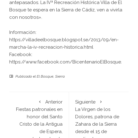
antepasados. La IVª Recreación Histórica Villa de El
Bosque te espera en la Sierra de Cádiz, ven a vivirla
con nosotros».
Información:
https://villadeelbosque.blogspot.se/2013/09/en-
marcha-la-iv-recreacion-historica.html
Facebook:
https://www.facebook.com/BicentenarioElBosque.
Publicado el
El Bosque
,
Sierra
Anterior
Siguiente
Fiestas patronales en
La Virgen de los
honor del Santo
Dolores, patrona de
Cristo de la Antigua
Zahara de la Sierra
de Espera,
desde el 15 de