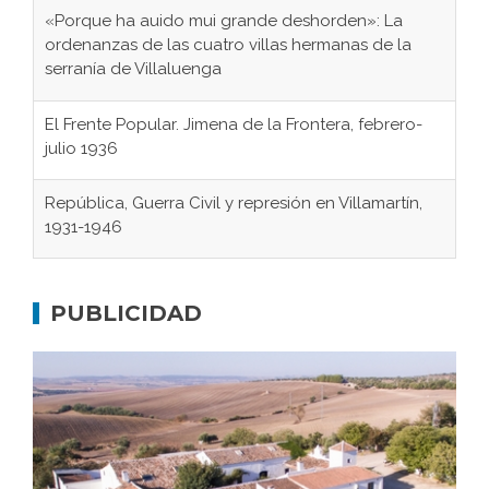
«Porque ha auido mui grande deshorden»: La
ordenanzas de las cuatro villas hermanas de la
serranía de Villaluenga
El Frente Popular. Jimena de la Frontera, febrero-
julio 1936
República, Guerra Civil y represión en Villamartín,
1931-1946
Gaditanos deportados a campos de
concentración nazis
PUBLICIDAD
Don Perafán de Ribera y sus fundaciones de
Bornos
El Frente Popular. Ubrique, febrero-julio 1936