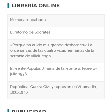
LIBRERÍA ONLINE
Memoria inacabada
El retorno de Sócrates
«Porque ha auido mui grande deshorden»: La
ordenanzas de las cuatro villas hermanas de la
serranía de Villaluenga
El Frente Popular. Jimena de la Frontera, febrero-
julio 1936
República, Guerra Civil y represión en Villamartín,
1931-1946
Gaditanos deportados a campos de
concentración nazis
PUBLICIDAD