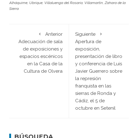
Alháquime
,
Ubrique
,
Villaluenga del Rosario
,
Villamartín
,
Zahara de la
Sierra
Anterior
Siguiente
Adecuación de sala
Apertura de
de exposiciones y
exposición,
espacios escénicos
presentación de libro
en la Casa de la
y conferencia de Luis
Cultura de Olvera
Javier Guerrero sobre
la represión
franquista en las
sierras de Ronda y
Cádiz, el 5 de
octubre en Setenil
BÚSQUEDA