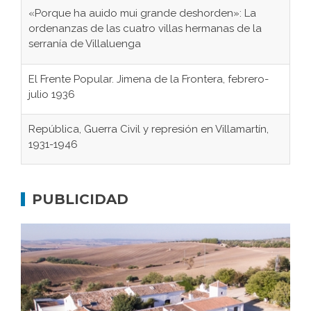
«Porque ha auido mui grande deshorden»: La
ordenanzas de las cuatro villas hermanas de la
serranía de Villaluenga
El Frente Popular. Jimena de la Frontera, febrero-
julio 1936
República, Guerra Civil y represión en Villamartín,
1931-1946
Gaditanos deportados a campos de
concentración nazis
PUBLICIDAD
Don Perafán de Ribera y sus fundaciones de
Bornos
El Frente Popular. Ubrique, febrero-julio 1936