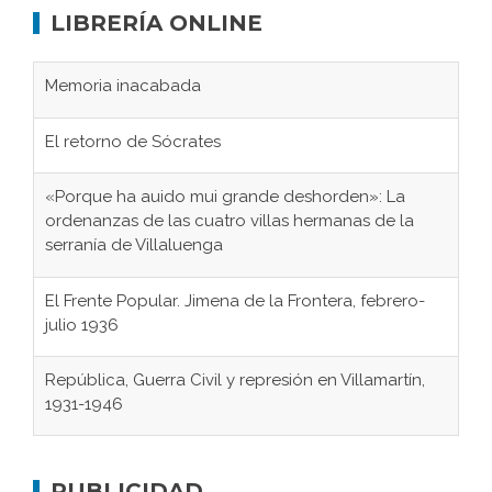
LIBRERÍA ONLINE
Memoria inacabada
El retorno de Sócrates
«Porque ha auido mui grande deshorden»: La
ordenanzas de las cuatro villas hermanas de la
serranía de Villaluenga
El Frente Popular. Jimena de la Frontera, febrero-
julio 1936
República, Guerra Civil y represión en Villamartín,
1931-1946
Gaditanos deportados a campos de
concentración nazis
PUBLICIDAD