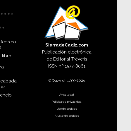
lado de
de
 febrero
SierradeCadiz.com
s
Publicación electrónica
 libro
de
Editorial Tréveris
ISSN
nº 1577-8061
ra
© Copyright 1999-2025
acabada,
rez
dencio
Aviso legal
Política de privacidad
Uso de cookies
Ajuste de cookies