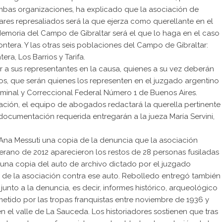
bas organizaciones, ha explicado que la asociación de
iares represaliados será la que ejerza como querellante en el
Memoria del Campo de Gibraltar será el que lo haga en el caso
ontera. Y las otras seis poblaciones del Campo de Gibraltar:
era, Los Barrios y Tarifa.
a sus representantes en la causa, quienes a su vez deberán
s, que serán quienes los representen en el juzgado argentino
riminal y Correccional Federal Número 1 de Buenos Aires.
iación, el equipo de abogados redactará la querella pertinente
a documentación requerida entregarán a la jueza María Servini,
na Messuti una copia de la denuncia que la asociación
erano de 2012 aparecieron los restos de 28 personas fusiladas
 una copia del auto de archivo dictado por el juzgado
a de la asociación contra ese auto. Rebolledo entregó también
unto a la denuncia, es decir, informes histórico, arqueológico
tido por las tropas franquistas entre noviembre de 1936 y
 el valle de La Sauceda. Los historiadores sostienen que tras