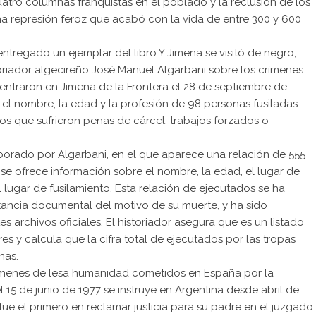
tro columnas franquistas en el poblado y la reclusión de los
una represión feroz que acabó con la vida de entre 300 y 600
ntregado un ejemplar del libro Y Jimena se visitó de negro,
toriador algecireño José Manuel Algarbani sobre los crímenes
 entraron en Jimena de la Frontera el 28 de septiembre de
el nombre, la edad y la profesión de 98 personas fusiladas.
os que sufrieron penas de cárcel, trabajos forzados o
elaborado por Algarbani, en el que aparece una relación de 555
o se ofrece información sobre el nombre, la edad, el lugar de
el lugar de fusilamiento. Esta relación de ejecutados se ha
tancia documental del motivo de su muerte, y ha sido
es archivos oficiales. El historiador asegura que es un listado
s y calcula que la cifra total de ejecutados por las tropas
nas.
rímenes de lesa humanidad cometidos en España por la
el 15 de junio de 1977 se instruye en Argentina desde abril de
fue el primero en reclamar justicia para su padre en el juzgado