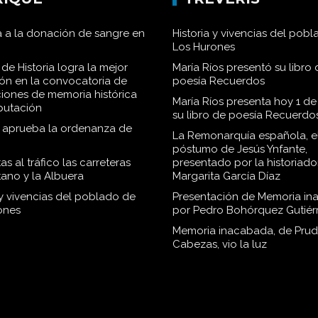
 a la donación de sangre en
Historia y vivencias del pob
Los Hurones
de Historia logra la mejor
María Ríos presentó su libro 
ión en la convocatoria de
poesía Recuerdos
iones de memoria histórica
María Ríos presenta hoy 1 de
iputación
su libro de poesía Recuerdo
o aprueba la ordenanza de
La Remonarquía española, el
póstumo de Jesús Ynfante,
as al tráfico las carreteras
presentado por la historiado
tano y la Albuera
Margarita García Díaz
 y vivencias del poblado de
Presentación de Memoria in
ones
por Pedro Bohórquez Gutiér
Memoria inacabada, de Pru
Cabezas, vio la luz