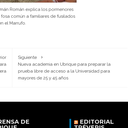
omán Román explica los pormenores
fosa común a familiares de fusilados
en el Marrufo.
rior
Siguiente
para
Nueva academia en Ubrique para preparar la
era
prueba libre de acceso a la Universidad para
mayores de 25 y 45 años
RENSA DE
EDITORIAL
RIQUE
TRÉVERIS