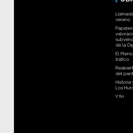
Llamada
verano
Papeles 
valorac
subvenc
de la D
El Plen
tráfico
Reabiert
del pan
Historia
Los Hur
Y fin