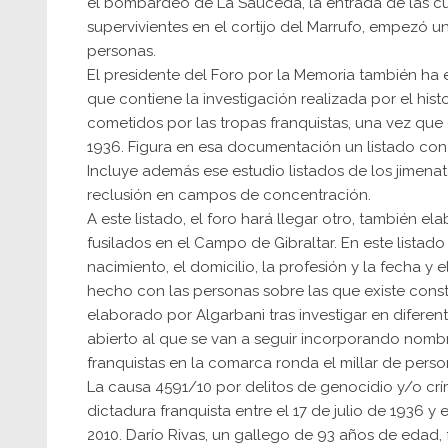
el bombardeo de La Sauceda, la entrada de las cua
supervivientes en el cortijo del Marrufo, empezó 
personas.
El presidente del Foro por la Memoria también ha e
que contiene la investigación realizada por el his
cometidos por las tropas franquistas, una vez que
1936. Figura en esa documentación un listado con 
Incluye además ese estudio listados de los jimenat
reclusión en campos de concentración.
A este listado, el foro hará llegar otro, también 
fusilados en el Campo de Gibraltar. En este listad
nacimiento, el domicilio, la profesión y la fecha y 
hecho con las personas sobre las que existe cons
elaborado por Algarbani tras investigar en diferent
abierto al que se van a seguir incorporando nombre
franquistas en la comarca ronda el millar de perso
La causa 4591/10 por delitos de genocidio y/o c
dictadura franquista entre el 17 de julio de 1936 y 
2010. Darío Rivas, un gallego de 93 años de edad, 