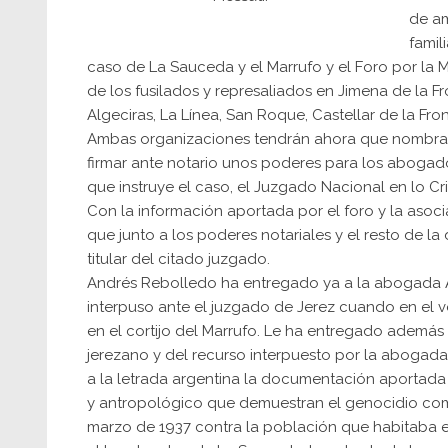
de am
famil
caso de La Sauceda y el Marrufo y el Foro por la 
de los fusilados y represaliados en Jimena de la Fr
Algeciras, La Línea, San Roque, Castellar de la Front
Ambas organizaciones tendrán ahora que nombrar 
firmar ante notario unos poderes para los abogado
que instruye el caso, el Juzgado Nacional en lo C
Con la información aportada por el foro y la asoc
que junto a los poderes notariales y el resto de l
titular del citado juzgado.
Andrés Rebolledo ha entregado ya a la abogada A
interpuso ante el juzgado de Jerez cuando en el v
en el cortijo del Marrufo. Le ha entregado además
jerezano y del recurso interpuesto por la abogad
a la letrada argentina la documentación aportada j
y antropológico que demuestran el genocidio come
marzo de 1937 contra la población que habitaba en