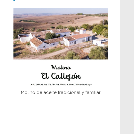
Don Perafán de Ribera y sus
fundaciones de Bornos
El Frente Popular. Ubrique, febrero-julio
1936
Juntar las letras. La alfabetización en el
campo: del afán de saber a la
autogestión
Historia y vivencias del poblado de Los
Hurones
Molino de aceite tradicional y familiar