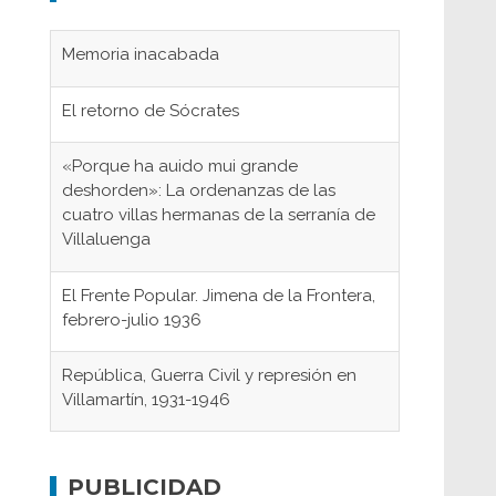
Memoria inacabada
El retorno de Sócrates
«Porque ha auido mui grande
deshorden»: La ordenanzas de las
cuatro villas hermanas de la serranía de
Villaluenga
El Frente Popular. Jimena de la Frontera,
febrero-julio 1936
República, Guerra Civil y represión en
Villamartín, 1931-1946
Gaditanos deportados a campos de
concentración nazis
PUBLICIDAD