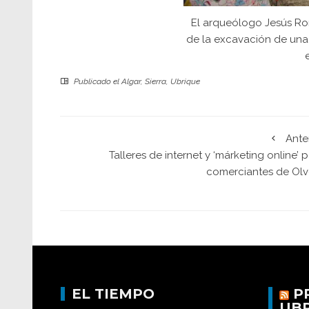
El arqueólogo Jesús R
de la excavación de una 
Publicado el
Algar
,
Sierra
,
Ubrique
Ante
Talleres de internet y ‘márketing online’ 
comerciantes de Olv
EL TIEMPO
P
UB