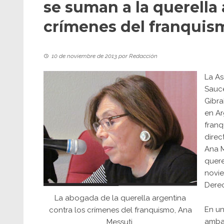
se suman a la querella 
crímenes del franquis
10 de noviembre de 2013
por
Redacción
La As
Sauce
Gibra
en Ar
franq
direc
Ana M
quere
novie
Derec
La abogada de la querella argentina
En un
contra los crímenes del franquismo, Ana
ambas
Messuti.