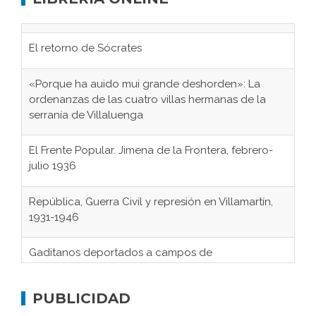
El retorno de Sócrates
«Porque ha auido mui grande deshorden»: La
ordenanzas de las cuatro villas hermanas de la
serranía de Villaluenga
El Frente Popular. Jimena de la Frontera, febrero-
julio 1936
República, Guerra Civil y represión en Villamartín,
1931-1946
Gaditanos deportados a campos de
concentración nazis
Don Perafán de Ribera y sus fundaciones de
PUBLICIDAD
Bornos