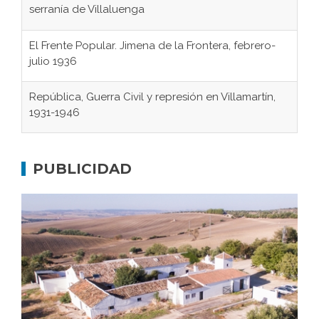
serranía de Villaluenga
El Frente Popular. Jimena de la Frontera, febrero-
julio 1936
República, Guerra Civil y represión en Villamartín,
1931-1946
Gaditanos deportados a campos de
concentración nazis
PUBLICIDAD
Don Perafán de Ribera y sus fundaciones de
Bornos
El Frente Popular. Ubrique, febrero-julio 1936
Juntar las letras. La alfabetización en el campo: del
afán de saber a la autogestión