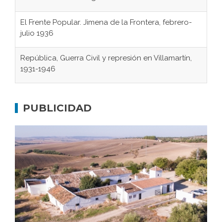
El Frente Popular. Jimena de la Frontera, febrero-
julio 1936
República, Guerra Civil y represión en Villamartín,
1931-1946
Gaditanos deportados a campos de
concentración nazis
PUBLICIDAD
Don Perafán de Ribera y sus fundaciones de
Bornos
El Frente Popular. Ubrique, febrero-julio 1936
Juntar las letras. La alfabetización en el campo: del
afán de saber a la autogestión