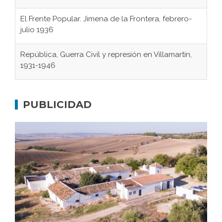
El Frente Popular. Jimena de la Frontera, febrero-
julio 1936
República, Guerra Civil y represión en Villamartín,
1931-1946
Gaditanos deportados a campos de
concentración nazis
PUBLICIDAD
Don Perafán de Ribera y sus fundaciones de
Bornos
El Frente Popular. Ubrique, febrero-julio 1936
Juntar las letras. La alfabetización en el campo: del
afán de saber a la autogestión