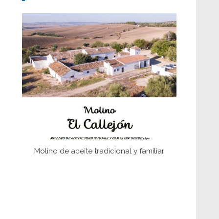
Don Perafán de Ribera y sus
fundaciones de Bornos
El Frente Popular. Ubrique, febrero-julio
1936
Juntar las letras. La alfabetización en el
campo: del afán de saber a la
autogestión
Historia y vivencias del poblado de Los
Hurones
Molino de aceite tradicional y familiar