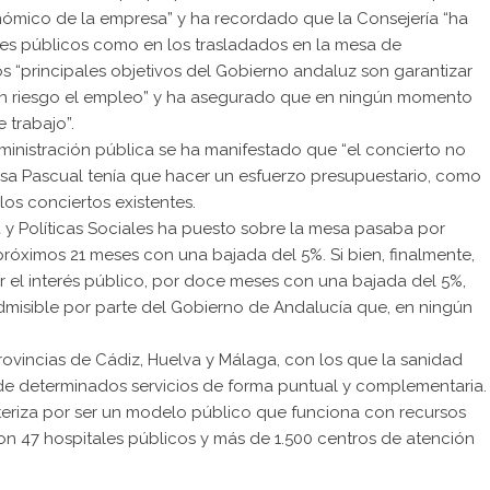
onómico de la empresa” y ha recordado que la Consejería “ha
es públicos como en los trasladados en la mesa de
s “principales objetivos del Gobierno andaluz son garantizar
r en riesgo el empleo” y ha asegurado que en ningún momento
 trabajo”.
inistración pública se ha manifestado que “el concierto no
esa Pascual tenía que hacer un esfuerzo presupuestario, como
los conciertos existentes.
 y Políticas Sociales ha puesto sobre la mesa pasaba por
róximos 21 meses con una bajada del 5%. Si bien, finalmente,
por el interés público, por doce meses con una bajada del 5%,
dmisible por parte del Gobierno de Andalucía que, en ningún
rovincias de Cádiz, Huelva y Málaga, con los que la sanidad
 de determinados servicios de forma puntual y complementaria.
cteriza por ser un modelo público que funciona con recursos
on 47 hospitales públicos y más de 1.500 centros de atención