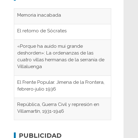
Memoria inacabada
El retorno de Sócrates
«Porque ha auido mui grande
deshorden»: La ordenanzas de las
cuatro villas hermanas de la serranía de
Villaluenga
El Frente Popular. Jimena de la Frontera,
febrero-julio 1936
República, Guerra Civil y represión en
Villamartín, 1931-1946
Gaditanos deportados a campos de
concentración nazis
PUBLICIDAD