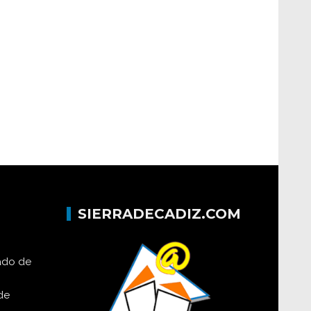
SIERRADECADIZ.COM
lado de
de