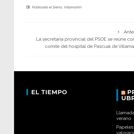
Publicado el
Sierra
,
Villamartín
Ante
La secretaria provincial del PSOE se reúne co
comité del hospital de Pascual de Villama
EL TIEMPO
P
UB
Llamada
verano
Papeles 
valorac