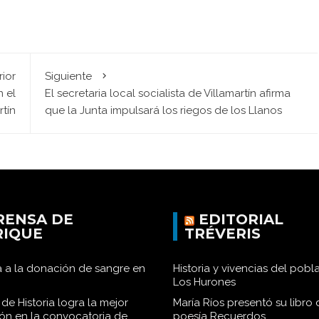
rior
Siguiente
n el
El secretaria local socialista de Villamartín afirma
rtín
que la Junta impulsará los riegos de los Llanos
RENSA DE
EDITORIAL
RIQUE
TRÉVERIS
 a la donación de sangre en
Historia y vivencias del pob
Los Hurones
de Historia logra la mejor
María Ríos presentó su libro 
ión en la convocatoria de
poesía Recuerdos