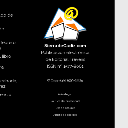
SIERRADECADIZ.COM
lado de
de
 febrero
SierradeCadiz.com
s
Publicación electrónica
 libro
de
Editorial Tréveris
ISSN
nº 1577-8061
ra
© Copyright 1999-2025
acabada,
rez
dencio
Aviso legal
Política de privacidad
Uso de cookies
Ajuste de cookies