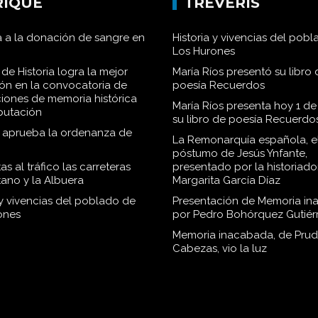
RENSA DE
EDITORIAL
RIQUE
TRÉVERIS
 a la donación de sangre en
Historia y vivencias del pob
Los Hurones
de Historia logra la mejor
María Ríos presentó su libro 
ión en la convocatoria de
poesía Recuerdos
iones de memoria histórica
María Ríos presenta hoy 1 de
iputación
su libro de poesía Recuerdo
o aprueba la ordenanza de
La Remonarquía española, el
póstumo de Jesús Ynfante,
as al tráfico las carreteras
presentado por la historiado
tano y la Albuera
Margarita García Díaz
 y vivencias del poblado de
Presentación de Memoria in
ones
por Pedro Bohórquez Gutiér
Memoria inacabada, de Pru
Cabezas, vio la luz