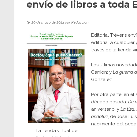
envío de libros a toda 
20 de mayo de 2014
por
Redacción
Editorial Tréveris en
editorial
a cualquier 
través de la tienda vi
Las últimas novedad
Carrión; y
La guerra d
González.
Por otra parte, en el
década pasada:
De 
aniversario; y
La tiza,
andaluz
, de José Lui
nacimiento del ped
La tienda virtual de