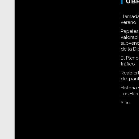
EL TIEMPO
P
UB
Llamada
verano
Papeles 
valorac
subvenc
de la D
El Plen
tráfico
Reabiert
del pan
Historia
Los Hur
Y fin