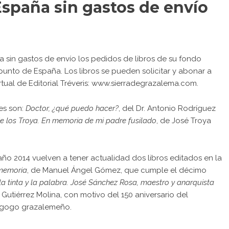
España sin gastos de envío
vía sin gastos de envío los pedidos de libros de su
fondo
punto de España. Los libros se pueden solicitar y abonar a
rtual de Editorial Tréveris:
www.sierradegrazalema.com
.
es son:
Doctor, ¿qué puedo hacer?
, del Dr. Antonio Rodríguez
e los Troya. En memoria de mi padre fusilado
, de José Troya
 año 2014 vuelven a tener actualidad dos libros editados en la
memoria
, de Manuel Ángel Gómez, que cumple el décimo
 la tinta y la palabra. José Sánchez Rosa, maestro y anarquista
s Gutiérrez Molina, con motivo del 150 aniversario del
agogo grazalemeño.