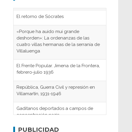
El retorno de Sócrates
«Porque ha auido mui grande
deshorden»: La ordenanzas de las
cuatro villas hermanas de la serranía de
Villaluenga
El Frente Popular. Jimena de la Frontera,
febrero-julio 1936
República, Guerra Civil y represión en
Villamartín, 1931-1946
Gaditanos deportados a campos de
concentración nazis
Don Perafán de Ribera y sus