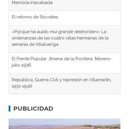
Memoria inacabada
El retorno de Sócrates
«Porque ha auido mui grande deshorden»: La
ordenanzas de las cuatro villas hermanas de la
serranía de Villaluenga
El Frente Popular. Jimena de la Frontera, febrero-
julio 1936
República, Guerra Civil y represión en Villamartín,
1931-1946
Gaditanos deportados a campos de
concentración nazis
PUBLICIDAD
Don Perafán de Ribera y sus fundaciones de
Bornos