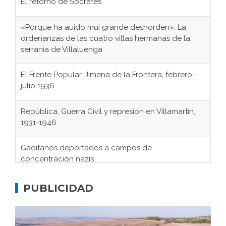
El retorno de Sócrates
«Porque ha auido mui grande deshorden»: La
ordenanzas de las cuatro villas hermanas de la
serranía de Villaluenga
El Frente Popular. Jimena de la Frontera, febrero-
julio 1936
República, Guerra Civil y represión en Villamartín,
1931-1946
Gaditanos deportados a campos de
concentración nazis
Don Perafán de Ribera y sus fundaciones de
Bornos
PUBLICIDAD
El Frente Popular. Ubrique, febrero-julio 1936